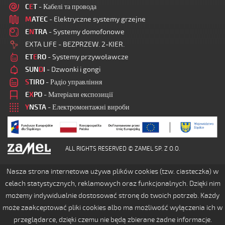
C
E
T
- Кабелі та провода
M
ATEC
- Elektryczne systemy grzejne
E
N
TRA
- Systemy domofonowe
EXTA LIFE - BEZPRZEW. 2-KIER.
ET
E
RO
- Systemy przywoławcze
SUN
D
I
- Dzwonki i gongi
S
TIRO
- Радіо управління
E
X
PO
- Матеріали експозиції
Y
NSTA
- Електромонтажні вироби
ALL RIGHTS RESERVED © ZAMEL SP. Z O.O.
Nasza strona internetowa używa plików cookies (tzw. ciasteczka) w
celach statystycznych, reklamowych oraz funkcjonalnych. Dzięki nim
możemy indywidualnie dostosować stronę do twoich potrzeb. Każdy
może zaakceptować pliki cookies albo ma możliwość wyłączenia ich w
przeglądarce, dzięki czemu nie będą zbierane żadne informacje.