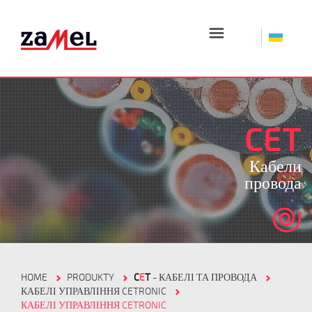
☰
CET
Кабели
провода
HOME
PRODUKTY
C
E
T
- КАБЕЛІ ТА ПРОВОДА
КАБЕЛІ УПРАВЛІННЯ CETRONIC
КАБЕЛІ УПРАВЛІННЯ CETRONIC