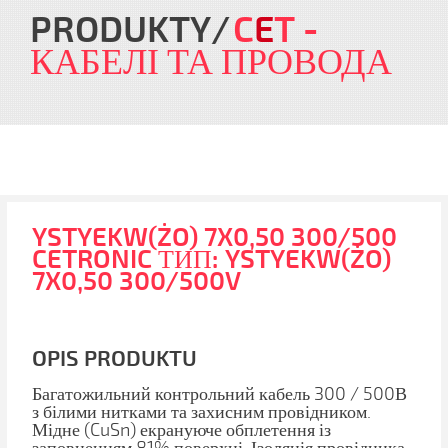
PRODUKTY
C
E
T
-
КАБЕЛІ ТА ПРОВОДА
YSTYEKW(ŻO) 7X0,50 300/500
CETRONIC ТИП: YSTYEKW(ŻO)
7X0,50 300/500V
OPIS PRODUKTU
Багатожильний контрольний кабель 300 / 500В
з білими нитками та захисним провідником.
Мідне (CuSn) екрануюче обплетення із