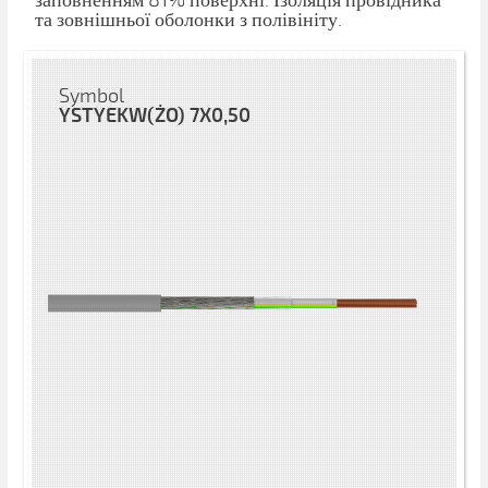
заповненням 81% поверхні. Ізоляція провідника
та зовнішньої оболонки з полівініту.
Symbol
YSTYEKW(ŻO) 7X0,50