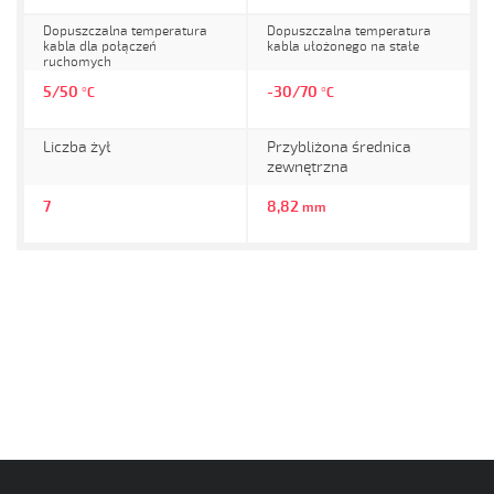
Dopuszczalna temperatura
Dopuszczalna temperatura
kabla dla połączeń
kabla ułożonego na stałe
ruchomych
5/50
-30/70
°C
°C
Liczba żył
Przybliżona średnica
zewnętrzna
7
8,82
mm