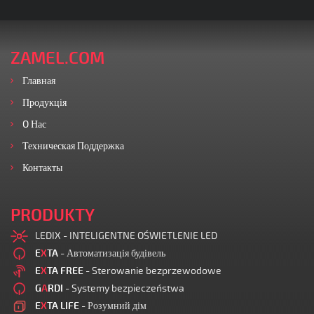
ZAMEL.COM
Главная
Продукція
O Нас
Техническая Поддержка
Контакты
PRODUKTY
LEDIX - INTELIGENTNE OŚWIETLENIE LED
E
X
TA
- Автоматизація будівель
E
X
TA FREE
- Sterowanie bezprzewodowe
G
A
RDI
- Systemy bezpieczeństwa
E
X
TA LIFE
- Розумний дім