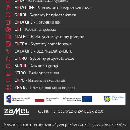
E
X
TA
- Автоматизація будівель
E
X
TA FREE
- Sterowanie bezprzewodowe
G
A
RDI
- Systemy bezpieczeństwa
E
X
TA LIFE
- Розумний дім
C
E
T
- Кабелі та провода
M
ATEC
- Elektryczne systemy grzejne
E
N
TRA
- Systemy domofonowe
EXTA LIFE - BEZPRZEW. 2-KIER.
ET
E
RO
- Systemy przywoławcze
SUN
D
I
- Dzwonki i gongi
S
TIRO
- Радіо управління
E
X
PO
- Матеріали експозиції
Y
NSTA
- Електромонтажні вироби
ALL RIGHTS RESERVED © ZAMEL SP. Z O.O.
Nasza strona internetowa używa plików cookies (tzw. ciasteczka) w