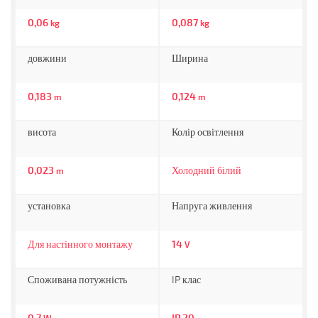
0,06
0,087
kg
kg
довжини
Ширина
0,183
0,124
m
m
висота
Колір освітлення
0,023
Холодний білий
m
установка
Напруга живлення
Для настінного монтажу
14
V
Споживана потужність
IP клас