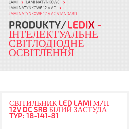
LAMI
LAMI NATYNKOWE
LAMI NATYNKOWE 12 V AC
LAMI NATYNKOWE 12 V AC STANDARD
PRODUKTY
LEDI
X
-
ІНТЕЛЕКТУАЛЬНЕ
СВІТЛОДІОДНЕ
ОСВІТЛЕННЯ
СВІТИЛЬНИК LED LAMI М/П
12V DC SRB БІЛИЙ ЗАСТУДА
TYP: 18-141-81