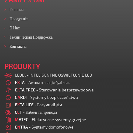
ZAMEL.COM
Главная
Продукція
O Нас
Техническая Поддержка
Контакты
PRODUKTY
LEDIX - INTELIGENTNE OŚWIETLENIE LED
E
X
TA
- Автоматизація будівель
E
X
TA FREE
- Sterowanie bezprzewodowe
G
A
RDI
- Systemy bezpieczeństwa
E
X
TA LIFE
- Розумний дім
C
E
T
- Кабелі та провода
M
ATEC
- Elektryczne systemy grzejne
E
N
TRA
- Systemy domofonowe