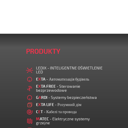
PRODUKTY
LEDIX - INTELIGENTNE OŚWIETLENIE
LED
E
X
TA
- Автоматизація будівель
E
X
TA FREE
- Sterowanie
bezprzewodowe
G
A
RDI
- Systemy bezpieczeństwa
E
X
TA LIFE
- Розумний дім
C
E
T
- Кабелі та провода
M
ATEC
- Elektryczne systemy
grzejne