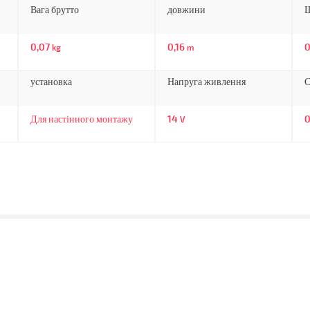
Вага брутто
довжини
0,07
0,16
0
kg
m
установка
Напруга живлення
С
Для настінного монтажу
14
V