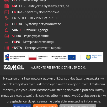
C
E
T
- Кабелі та провода
M
ATEC
- Elektryczne systemy grzejne
E
N
TRA
- Systemy domofonowe
EXTA LIFE - BEZPRZEW. 2-KIER.
ET
E
RO
- Systemy przywoławcze
SUN
D
I
- Dzwonki i gongi
S
TIRO
- Радіо управління
E
X
PO
- Матеріали експозиції
Y
NSTA
- Електромонтажні вироби
ALL RIGHTS RESERVED © ZAMEL SP. Z O.O.
Nasza strona internetowa używa plików cookies (tzw. ciasteczka) w
celach statystycznych, reklamowych oraz funkcjonalnych. Dzięki nim
możemy indywidualnie dostosować stronę do twoich potrzeb. Każdy
może zaakceptować pliki cookies albo ma możliwość wyłączenia ich w
przeglądarce, dzięki czemu nie będą zbierane żadne informacje.