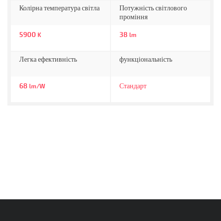
Колірна температура світла
Потужність світлового
проміння
5900
38
K
lm
Легка ефективність
функціональність
68
Стандарт
lm/W