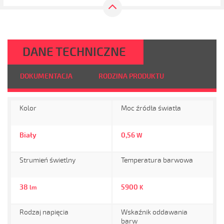
DANE TECHNICZNE
DOKUMENTACJA
RODZINA PRODUKTU
Kolor
Moc źródła światła
Biały
0,56
W
Strumień świetlny
Temperatura barwowa
38
5900
lm
K
Rodzaj napięcia
Wskaźnik oddawania
barw