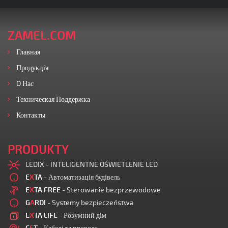
ZAMEL.COM
Главная
Продукція
O Нас
Техническая Поддержка
Контакты
PRODUKTY
LEDIX - INTELIGENTNE OŚWIETLENIE LED
E
X
TA
- Автоматизація будівель
E
X
TA FREE
- Sterowanie bezprzewodowe
G
A
RDI
- Systemy bezpieczeństwa
E
X
TA LIFE
- Розумний дім