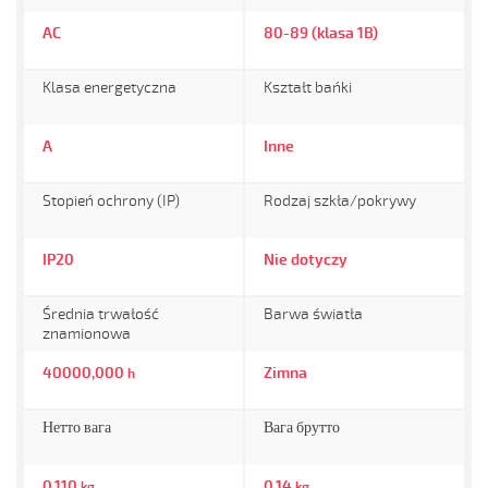
AC
80-89 (klasa 1B)
Klasa energetyczna
Kształt bańki
A
Inne
Stopień ochrony (IP)
Rodzaj szkła/pokrywy
IP20
Nie dotyczy
Średnia trwałość
Barwa światła
znamionowa
40000,000
Zimna
h
Нетто вага
Вага брутто
0,110
0,14
kg
kg