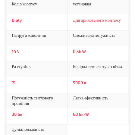
Колір корпусу
установка
Biały
Для прихованого монтажу
Напруга живлення
Споживана потужність
14
0,56
V
W
Ра ступінь
Колірна температура світла
71
5900
K
Потужність світлового
Легка ефективність
проміння
38
68
lm
lm/W
функціональність