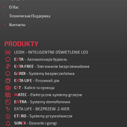
O Нас
Техническая Поддержка
Контакты
PRODUKTY
LEDIX - INTELIGENTNE OŚWIETLENIE LED
E
X
TA
- Автоматизація будівель
E
X
TA FREE
- Sterowanie bezprzewodowe
G
A
RDI
- Systemy bezpieczeństwa
E
X
TA LIFE
- Розумний дім
C
E
T
- Кабелі та провода
M
ATEC
- Elektryczne systemy grzejne
E
N
TRA
- Systemy domofonowe
EXTA LIFE - BEZPRZEW. 2-KIER.
ET
E
RO
- Systemy przywoławcze
SUN
D
I
- Dzwonki i gongi