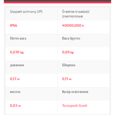
Stopień ochrony (IP)
Średnia trwałość
znamionowa
IP66
40000,000
h
Нетто вага
Вага брутто
0,070
0,09
kg
kg
довжини
Ширина
0,17
0,11
m
m
висота
Колір освітлення
0,03
Холодний білий
m