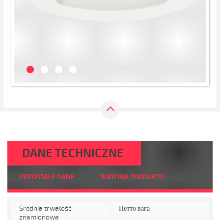
DANE TECHNICZNE
POZOSTAŁE DANE
RODZINA PRODUKTU
Średnia trwałość
Нетто вага
znamionowa