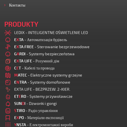
Контакты
PRODUKTY
LEDIX - INTELIGENTNE OŚWIETLENIE LED
E
X
TA
- Автоматизація будівель
E
X
TA FREE
- Sterowanie bezprzewodowe
G
A
RDI
- Systemy bezpieczeństwa
E
X
TA LIFE
- Розумний дім
C
E
T
- Кабелі та провода
M
ATEC
- Elektryczne systemy grzejne
E
N
TRA
- Systemy domofonowe
EXTA LIFE - BEZPRZEW. 2-KIER.
ET
E
RO
- Systemy przywoławcze
SUN
D
I
- Dzwonki i gongi
S
TIRO
- Радіо управління
E
X
PO
- Матеріали експозиції
Y
NSTA
- Електромонтажні вироби