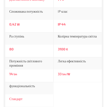
Споживана потужність
IP клас
0,42
IP 44
W
Ра ступінь
Колірна температура світла
80
3100
K
Потужність світлового
Легка ефективність
проміння
14
33
lm
lm/W
функціональність
Стандарт