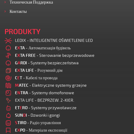
Техническая Поддержка
Контакты
PRODUKTY
LEDIX - INTELIGENTNE OŚWIETLENIE LED
E
X
TA
- Автоматизація будівель
E
X
TA FREE
- Sterowanie bezprzewodowe
G
A
RDI
- Systemy bezpieczeństwa
E
X
TA LIFE
- Розумний дім
C
E
T
- Кабелі та провода
M
ATEC
- Elektryczne systemy grzejne
E
N
TRA
- Systemy domofonowe
EXTA LIFE - BEZPRZEW. 2-KIER.
ET
E
RO
- Systemy przywoławcze
SUN
D
I
- Dzwonki i gongi
S
TIRO
- Радіо управління
E
X
PO
- Матеріали експозиції