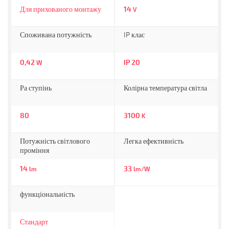
Для прихованого монтажу
14
V
Споживана потужність
IP клас
0,42
IP 20
W
Ра ступінь
Колірна температура світла
80
3100
K
Потужність світлового
Легка ефективність
проміння
14
33
lm
lm/W
функціональність
Стандарт