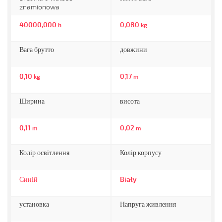
znamionowa
40000,000
0,080
h
kg
Вага брутто
довжини
0,10
0,17
kg
m
Ширина
висота
0,11
0,02
m
m
Колір освітлення
Колір корпусу
Синій
Biały
установка
Напруга живлення