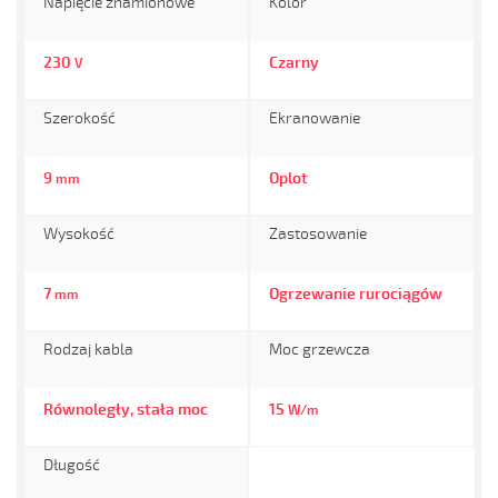
Napięcie znamionowe
Kolor
230
Czarny
V
Szerokość
Ekranowanie
9
Oplot
mm
Wysokość
Zastosowanie
7
Ogrzewanie rurociągów
mm
Rodzaj kabla
Moc grzewcza
Równoległy, stała moc
15
W/m
Długość