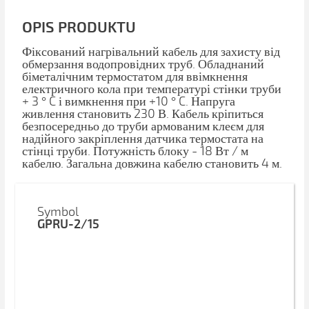
OPIS PRODUKTU
Фіксований нагрівальний кабель для захисту від
обмерзання водопровідних труб. Обладнаний
біметалічним термостатом для ввімкнення
електричного кола при температурі стінки труби
+ 3 ° C і вимкнення при +10 ° C. Напруга
живлення становить 230 В. Кабель кріпиться
безпосередньо до труби армованим клеєм для
надійного закріплення датчика термостата на
стінці труби. Потужність блоку - 18 Вт / м
кабелю. Загальна довжина кабелю становить 4 м.
Symbol
GPRU-2/15