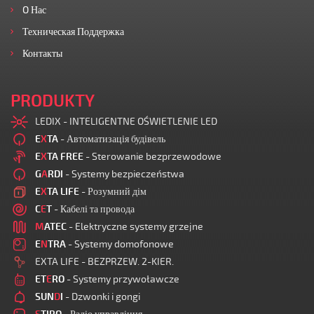
O Нас
Техническая Поддержка
Контакты
PRODUKTY
LEDIX - INTELIGENTNE OŚWIETLENIE LED
E
X
TA
- Автоматизація будівель
E
X
TA FREE
- Sterowanie bezprzewodowe
G
A
RDI
- Systemy bezpieczeństwa
E
X
TA LIFE
- Розумний дім
C
E
T
- Кабелі та провода
M
ATEC
- Elektryczne systemy grzejne
E
N
TRA
- Systemy domofonowe
EXTA LIFE - BEZPRZEW. 2-KIER.
ET
E
RO
- Systemy przywoławcze
SUN
D
I
- Dzwonki i gongi