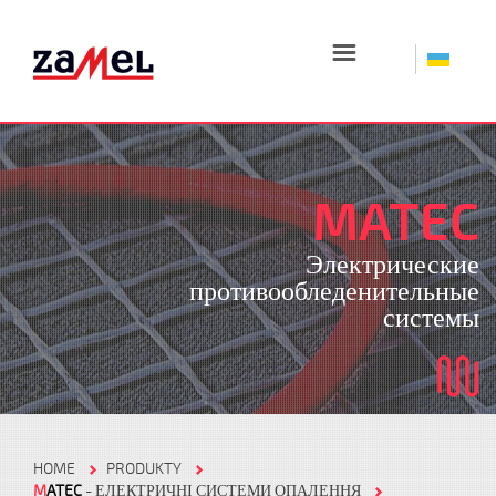
☰
MATEC
Электрические
противообледенительные
системы
HOME
PRODUKTY
M
ATEC
- ЕЛЕКТРИЧНІ СИСТЕМИ ОПАЛЕННЯ