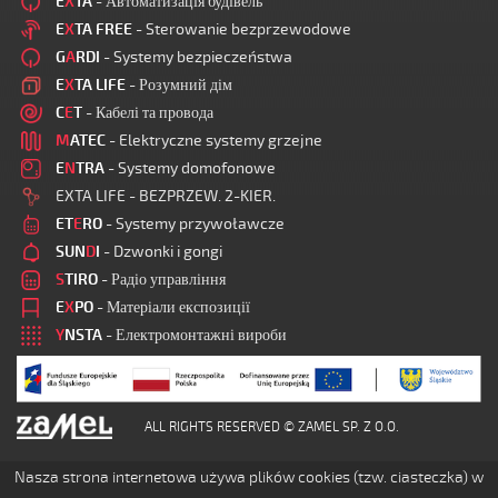
E
X
TA
- Автоматизація будівель
E
X
TA FREE
- Sterowanie bezprzewodowe
G
A
RDI
- Systemy bezpieczeństwa
E
X
TA LIFE
- Розумний дім
C
E
T
- Кабелі та провода
M
ATEC
- Elektryczne systemy grzejne
E
N
TRA
- Systemy domofonowe
EXTA LIFE - BEZPRZEW. 2-KIER.
ET
E
RO
- Systemy przywoławcze
SUN
D
I
- Dzwonki i gongi
S
TIRO
- Радіо управління
E
X
PO
- Матеріали експозиції
Y
NSTA
- Електромонтажні вироби
ALL RIGHTS RESERVED © ZAMEL SP. Z O.O.
Nasza strona internetowa używa plików cookies (tzw. ciasteczka) w