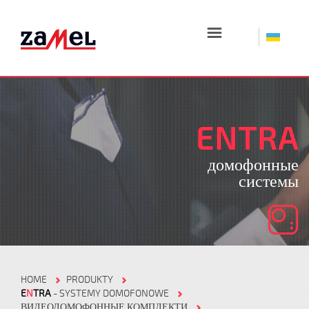
☰
ENTRA
домофонные
системы
HOME
PRODUKTY
E
N
TRA
- SYSTEMY DOMOFONOWE
ВИДЕОДОМОФОННЫЕ КОМПЛЕКТИ