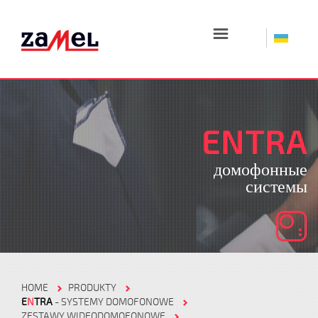
☰
ENTRA
домофонные
системы
HOME
PRODUKTY
E
N
TRA
- SYSTEMY DOMOFONOWE
ZESTAWY WIDEODOMOFONOWE