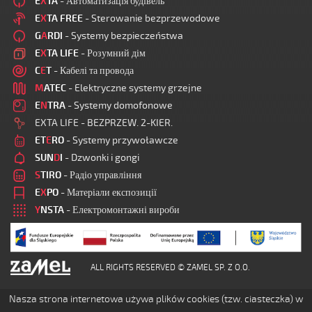
E
X
TA
- Автоматизація будівель
E
X
TA FREE
- Sterowanie bezprzewodowe
G
A
RDI
- Systemy bezpieczeństwa
E
X
TA LIFE
- Розумний дім
C
E
T
- Кабелі та провода
M
ATEC
- Elektryczne systemy grzejne
E
N
TRA
- Systemy domofonowe
EXTA LIFE - BEZPRZEW. 2-KIER.
ET
E
RO
- Systemy przywoławcze
SUN
D
I
- Dzwonki i gongi
S
TIRO
- Радіо управління
E
X
PO
- Матеріали експозиції
Y
NSTA
- Електромонтажні вироби
ALL RIGHTS RESERVED © ZAMEL SP. Z O.O.
Nasza strona internetowa używa plików cookies (tzw. ciasteczka) w