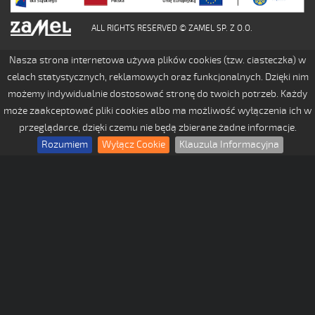
ALL RIGHTS RESERVED © ZAMEL SP. Z O.O.
Nasza strona internetowa używa plików cookies (tzw. ciasteczka) w
celach statystycznych, reklamowych oraz funkcjonalnych. Dzięki nim
możemy indywidualnie dostosować stronę do twoich potrzeb. Każdy
może zaakceptować pliki cookies albo ma możliwość wyłączenia ich w
przeglądarce, dzięki czemu nie będą zbierane żadne informacje.
Rozumiem
Wyłącz Cookie
Klauzula Informacyjna