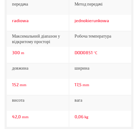
передача
Метод передачі
radiowa
jednokierunkowa
Максимальний діапазон у
Робоча температура
відкритому просторі
300
DOD0851
m
°C
довжина
ширина
152
17,5
mm
mm
висота
вага
42,0
0,06
mm
kg