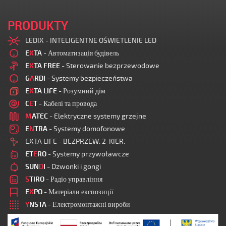
PRODUKTY
LEDIX - INTELIGENTNE OŚWIETLENIE LED
E
X
TA
- Автоматизація будівель
E
X
TA FREE
- Sterowanie bezprzewodowe
G
A
RDI
- Systemy bezpieczeństwa
E
X
TA LIFE
- Розумний дім
C
E
T
- Кабелі та провода
M
ATEC
- Elektryczne systemy grzejne
E
N
TRA
- Systemy domofonowe
EXTA LIFE - BEZPRZEW. 2-KIER.
ET
E
RO
- Systemy przywoławcze
SUN
D
I
- Dzwonki i gongi
S
TIRO
- Радіо управління
E
X
PO
- Матеріали експозиції
Y
NSTA
- Електромонтажні вироби