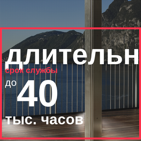
длитель
срок службы
40
до
тыс. часов