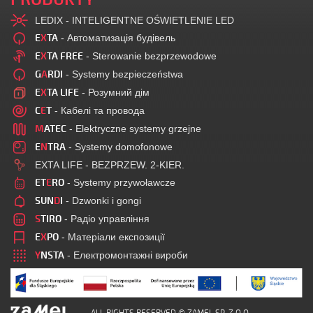
LEDIX - INTELIGENTNE OŚWIETLENIE LED
E
X
TA
- Автоматизація будівель
E
X
TA FREE
- Sterowanie bezprzewodowe
G
A
RDI
- Systemy bezpieczeństwa
E
X
TA LIFE
- Розумний дім
C
E
T
- Кабелі та провода
M
ATEC
- Elektryczne systemy grzejne
E
N
TRA
- Systemy domofonowe
EXTA LIFE - BEZPRZEW. 2-KIER.
ET
E
RO
- Systemy przywoławcze
SUN
D
I
- Dzwonki i gongi
S
TIRO
- Радіо управління
E
X
PO
- Матеріали експозиції
Y
NSTA
- Електромонтажні вироби
ALL RIGHTS RESERVED © ZAMEL SP. Z O.O.