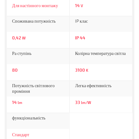
Для настінного монтажу
14
V
Споживана потужність
IP клас
0,42
IP 44
W
Ра ступінь
Колірна температура світла
80
3100
K
Потужність світлового
Легка ефективність
проміння
14
33
lm
lm/W
функціональність
Стандарт