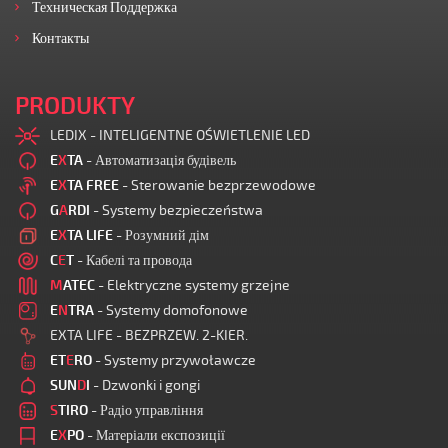
Техническая Поддержка
Контакты
PRODUKTY
LEDIX - INTELIGENTNE OŚWIETLENIE LED
E
X
TA
- Автоматизація будівель
E
X
TA FREE
- Sterowanie bezprzewodowe
G
A
RDI
- Systemy bezpieczeństwa
E
X
TA LIFE
- Розумний дім
C
E
T
- Кабелі та провода
M
ATEC
- Elektryczne systemy grzejne
E
N
TRA
- Systemy domofonowe
EXTA LIFE - BEZPRZEW. 2-KIER.
ET
E
RO
- Systemy przywoławcze
SUN
D
I
- Dzwonki i gongi
S
TIRO
- Радіо управління
E
X
PO
- Матеріали експозиції