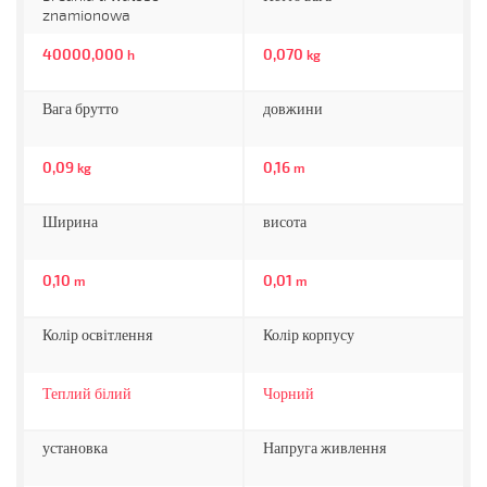
znamionowa
40000,000
0,070
h
kg
Вага брутто
довжини
0,09
0,16
kg
m
Ширина
висота
0,10
0,01
m
m
Колір освітлення
Колір корпусу
Теплий білий
Чорний
установка
Напруга живлення