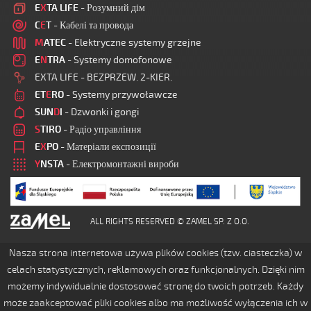
E
X
TA LIFE
- Розумний дім
C
E
T
- Кабелі та провода
M
ATEC
- Elektryczne systemy grzejne
E
N
TRA
- Systemy domofonowe
EXTA LIFE - BEZPRZEW. 2-KIER.
ET
E
RO
- Systemy przywoławcze
SUN
D
I
- Dzwonki i gongi
S
TIRO
- Радіо управління
E
X
PO
- Матеріали експозиції
Y
NSTA
- Електромонтажні вироби
ALL RIGHTS RESERVED © ZAMEL SP. Z O.O.
Nasza strona internetowa używa plików cookies (tzw. ciasteczka) w
celach statystycznych, reklamowych oraz funkcjonalnych. Dzięki nim
możemy indywidualnie dostosować stronę do twoich potrzeb. Każdy
może zaakceptować pliki cookies albo ma możliwość wyłączenia ich w