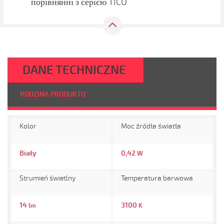
порівнянні з серією TICO
DANE TECHNICZNE
RODZINA PRODUKTU
Kolor
Moc źródła światła
Biały
0,42
W
Strumień świetlny
Temperatura barwowa
14
3100
lm
K