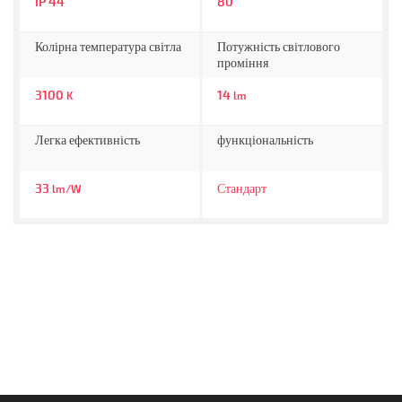
IP 44
80
Колірна температура світла
Потужність світлового
проміння
3100
14
K
lm
Легка ефективність
функціональність
33
Стандарт
lm/W