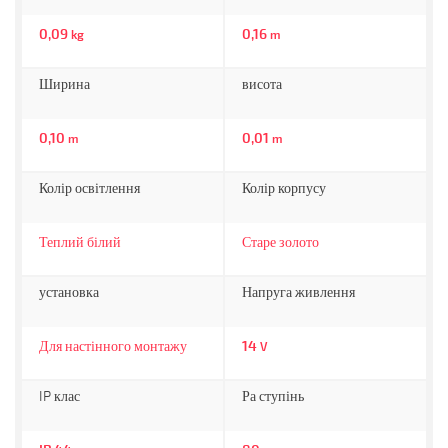
0,09
0,16
kg
m
Ширина
висота
0,10
0,01
m
m
Колір освітлення
Колір корпусу
Теплий білий
Старе золото
установка
Напруга живлення
Для настінного монтажу
14
V
IP клас
Ра ступінь