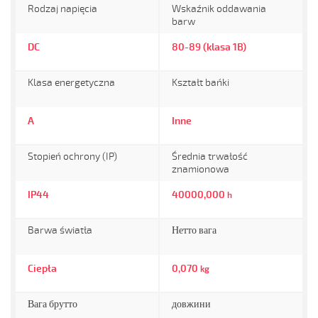
Rodzaj napięcia
Wskaźnik oddawania
barw
DC
80-89 (klasa 1B)
Klasa energetyczna
Kształt bańki
A
Inne
Stopień ochrony (IP)
Średnia trwałość
znamionowa
IP44
40000,000
h
Barwa światła
Нетто вага
Ciepła
0,070
kg
Вага брутто
довжини