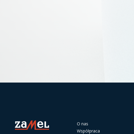
O nas
Współpraca