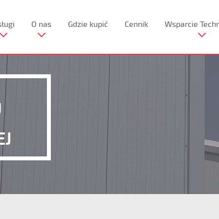
ługi
O nas
Gdzie kupić
Cennik
Wsparcie Tech
U
EJ