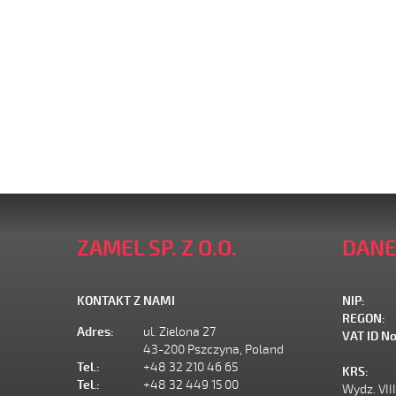
ZAMEL SP. Z O.O.
DANE
KONTAKT Z NAMI
NIP:
REGON:
Adres:
ul. Zielona 27
VAT ID No
43-200 Pszczyna, Poland
Tel.:
+48 32 210 46 65
KRS:
Tel.:
+48 32 449 15 00
Wydz. VII