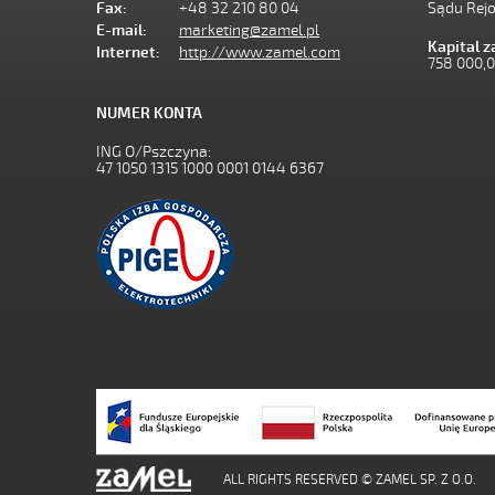
Fax:
+48 32 210 80 04
Sądu Rej
E-mail:
marketing@zamel.pl
Kapital 
Internet:
http://www.zamel.com
758 000,
NUMER KONTA
ING O/Pszczyna:
47 1050 1315 1000 0001 0144 6367
ALL RIGHTS RESERVED © ZAMEL SP. Z O.O.