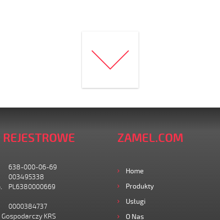
 REJESTROWE
ZAMEL.COM
638-000-06-69
Home
003495338
Produkty
.
PL6380000669
Usługi
0000384737
I Gospodarczy KRS
O Nas