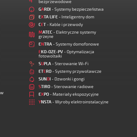
bezprzewodowe
G
A
RDI
- Systemy bezpieczeństwa
E
X
TA LIFE
- Inteligentny dom
C
E
T
- Kable i przewody
M
ATEC
- Elektryczne systemy
grzejne
E
N
TRA
- Systemy domofonowe
E
KO-OZE-PV
- Optymalizacja
fotowoltaiki
S
U
PLA
- Sterowanie Wi-Fi
ET
E
RO
- Systemy przywoławcze
SUN
D
I
- Dzwonki i gongi
S
TIRO
- Sterowanie radiowe
ów
E
X
PO
- Materiały ekspozycyjne
Y
NSTA
- Wyroby elektroinstalacyjne