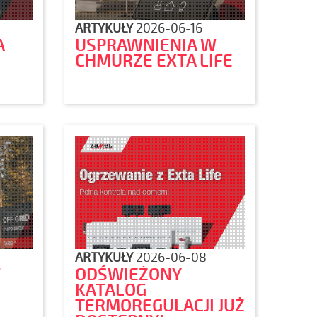
ARTYKUŁY
2026-06-16
A
USPRAWNIENIA W
CHMURZE EXTA LIFE
ARTYKUŁY
2026-06-08
F
ODŚWIEŻONY
KATALOG
TERMOREGULACJI JUŻ