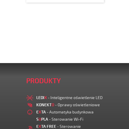
PRODUKTY
LEDI
X
- Inteligentne oświetlenie LED
KONEKT
O
- Oprawy oświetleniowe
E
X
TA
- Automatyka budynkowa
S
U
PLA
- Sterowanie Wi-Fi
E
X
TA FREE
- Sterowanie