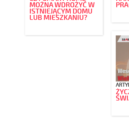
MOŻNA WDROŻYĆ W
PRA
ISTNIEJĄCYM DOMU
LUB MIESZKANIU?
ARTY
ŻYC
ŚWI