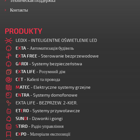
Техническая Поддержка
Контакты
PRODUKTY
LEDIX - INTELIGENTNE OŚWIETLENIE LED
E
X
TA
- Автоматизація будівель
E
X
TA FREE
- Sterowanie bezprzewodowe
G
A
RDI
- Systemy bezpieczeństwa
E
X
TA LIFE
- Розумний дім
C
E
T
- Кабелі та провода
M
ATEC
- Elektryczne systemy grzejne
E
N
TRA
- Systemy domofonowe
EXTA LIFE - BEZPRZEW. 2-KIER.
ET
E
RO
- Systemy przywoławcze
SUN
D
I
- Dzwonki i gongi
S
TIRO
- Радіо управління
E
X
PO
- Матеріали експозиції