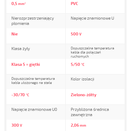
0,5
PVC
mm²
Nierozprzestrzeniający
Napięcie znamionowe U
płomienia
Nie
500
V
Klasa żyły
Dopuszczalna temperatura
kabla dla połączeń
ruchomych
Klasa 5 = giętki
5/50
°C
Dopuszczalna temperatura
Kolor izolacji
kabla ułożonego na stałe
-30/70
Zielono-żółty
°C
Napięcie znamionowe U0
Przybliżona średnica
zewnętrzna
300
2,06
V
mm