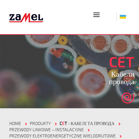
☰
CET
Кабели
провода
HOME
PRODUKTY
C
E
T
- КАБЕЛІ ТА ПРОВОДА
PRZEWODY LINKOWE – INSTALACYJNE
PRZEWODY ELEKTROENERGETYCZNE WIELODRUTOWE