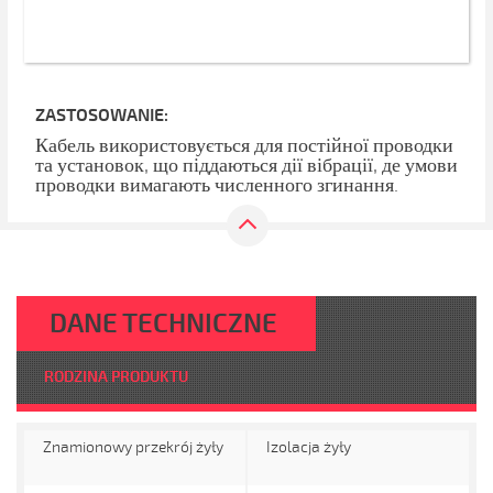
ZASTOSOWANIE:
Кабель використовується для постійної проводки
та установок, що піддаються дії вібрації, де умови
проводки вимагають численного згинання.
DANE TECHNICZNE
RODZINA PRODUKTU
Znamionowy przekrój żyły
Izolacja żyły