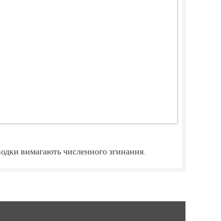
оводки вимагають численного згинання.