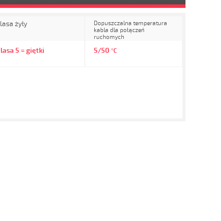
lasa żyły
Dopuszczalna temperatura
kabla dla połączeń
ruchomych
lasa 5 = giętki
5/50
°C