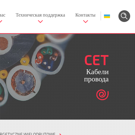
нас
Техническая поддержка
Контакты
CET
Кабели
провода
RGETYCZNE WIELODRUTOWE