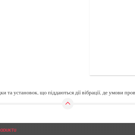
ки та установок, що піддаються дії вібрації, де умови пр
RODUKTU