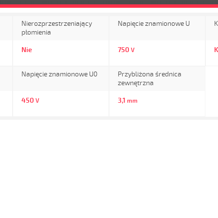
Nierozprzestrzeniający
Napięcie znamionowe U
K
płomienia
Nie
750
K
V
Napięcie znamionowe U0
Przybliżona średnica
zewnętrzna
450
3,1
V
mm