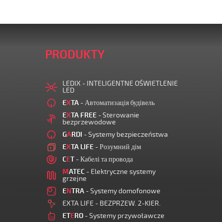
PRODUKTY
LEDIX - INTELIGENTNE OŚWIETLENIE
LED
E
X
TA
- Автоматизація будівель
E
X
TA FREE
- Sterowanie
bezprzewodowe
G
A
RDI
- Systemy bezpieczeństwa
E
X
TA LIFE
- Розумний дім
C
E
T
- Кабелі та провода
M
ATEC
- Elektryczne systemy
grzejne
E
N
TRA
- Systemy domofonowe
EXTA LIFE - BEZPRZEW. 2-KIER.
ET
E
RO
- Systemy przywoławcze