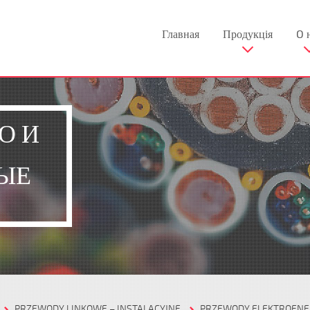
Главная
Продукція
O 
О И
ЫЕ
PRZEWODY LINKOWE – INSTALACYJNE
PRZEWODY ELEKTROENE