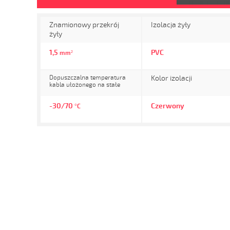
Znamionowy przekrój
Izolacja żyły
żyły
1,5
PVC
mm²
Dopuszczalna temperatura
Kolor izolacji
kabla ułożonego na stałe
-30/70
Czerwony
°C