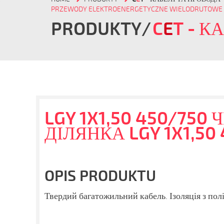
PRZEWODY ELEKTROENERGETYCZNE WIELODRUTOWE
PRODUKTY
C
E
T
- К
LGY 1X1,50 450/750
ДІЛЯНКА LGY 1X1,50
OPIS PRODUKTU
Твердий багатожильний кабель. Ізоляція ​​з пол