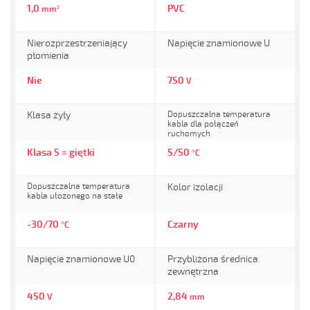
1,0
PVC
mm²
Nierozprzestrzeniający
Napięcie znamionowe U
płomienia
Nie
750
V
Klasa żyły
Dopuszczalna temperatura
kabla dla połączeń
ruchomych
Klasa 5 = giętki
5/50
°C
Dopuszczalna temperatura
Kolor izolacji
kabla ułożonego na stałe
-30/70
Czarny
°C
Napięcie znamionowe U0
Przybliżona średnica
zewnętrzna
450
2,84
V
mm