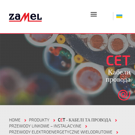
☰
CET
Кабели
провода
HOME
PRODUKTY
C
E
T
- КАБЕЛІ ТА ПРОВОДА
PRZEWODY LINKOWE – INSTALACYJNE
PRZEWODY ELEKTROENERGETYCZNE WIELODRUTOWE