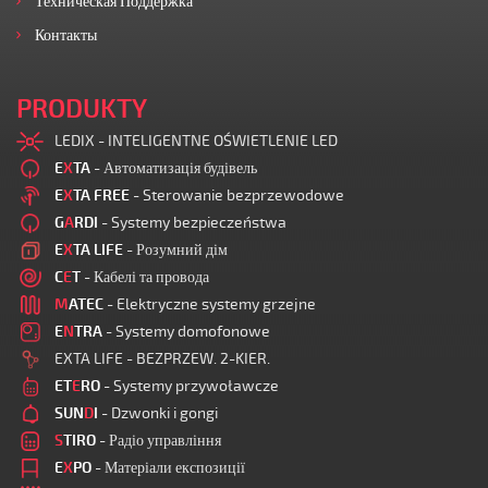
Техническая Поддержка
Контакты
PRODUKTY
LEDIX - INTELIGENTNE OŚWIETLENIE LED
E
X
TA
- Автоматизація будівель
E
X
TA FREE
- Sterowanie bezprzewodowe
G
A
RDI
- Systemy bezpieczeństwa
E
X
TA LIFE
- Розумний дім
C
E
T
- Кабелі та провода
M
ATEC
- Elektryczne systemy grzejne
E
N
TRA
- Systemy domofonowe
EXTA LIFE - BEZPRZEW. 2-KIER.
ET
E
RO
- Systemy przywoławcze
SUN
D
I
- Dzwonki i gongi
S
TIRO
- Радіо управління
E
X
PO
- Матеріали експозиції