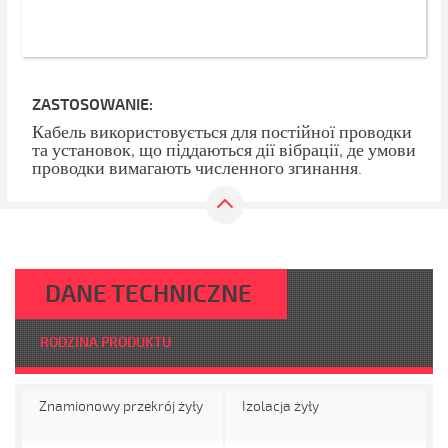
ZASTOSOWANIE:
Кабель використовується для постійної проводки
та установок, що піддаються дії вібрації, де умови
проводки вимагають численного згинання.
DANE TECHNICZNE
RODZINA PRODUKTU
Znamionowy przekrój żyły
Izolacja żyły