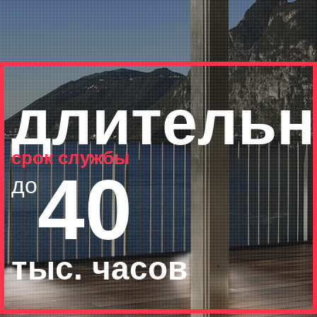
длитель
срок службы
40
до
тыс. часов