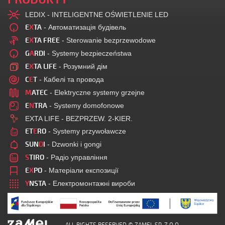
LEDIX - INTELIGENTNE OŚWIETLENIE LED
E
X
TA
- Автоматизація будівель
E
X
TA FREE
- Sterowanie bezprzewodowe
G
A
RDI
- Systemy bezpieczeństwa
E
X
TA LIFE
- Розумний дім
C
E
T
- Кабелі та провода
M
ATEC
- Elektryczne systemy grzejne
E
N
TRA
- Systemy domofonowe
EXTA LIFE - BEZPRZEW. 2-KIER.
ET
E
RO
- Systemy przywoławcze
SUN
D
I
- Dzwonki i gongi
S
TIRO
- Радіо управління
E
X
PO
- Матеріали експозиції
Y
NSTA
- Електромонтажні вироби
ALL RIGHTS RESERVED © ZAMEL SP. Z O.O.