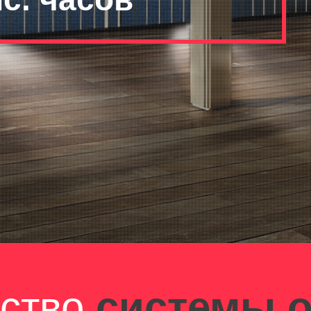
ство
системы 