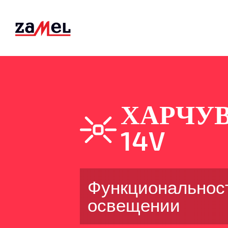
ХАРЧУ
14V
Функциональност
освещении