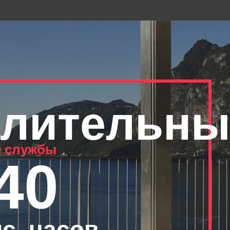
лительны
к службы
40
с. часов