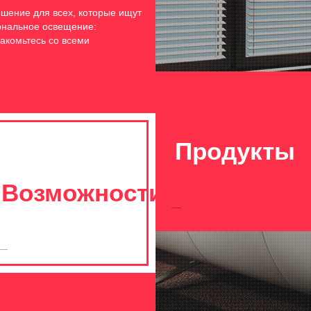
шение для всех, которые ищут
иональное освещение:
акомьтесь со всеми
Продукты
а
Возможности