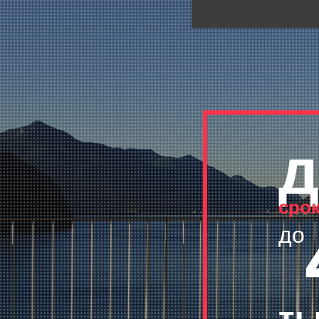
д
сро
до
ты