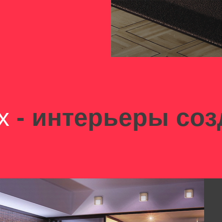
x
- интерьеры соз