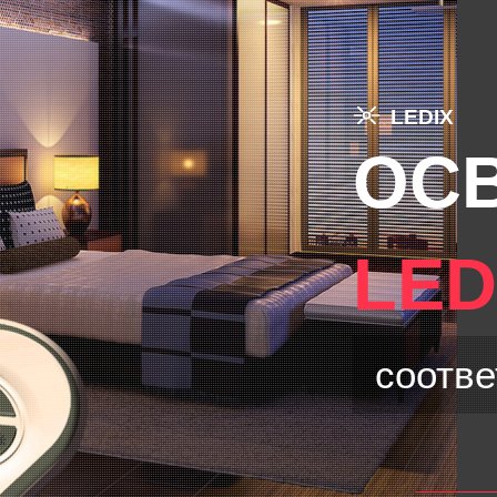
LEDIX
ОС
LE
соотв