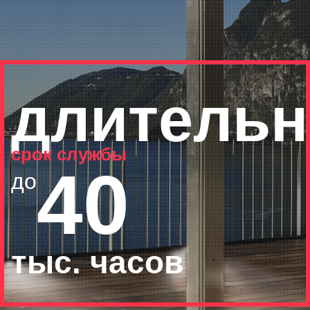
длитель
срок службы
40
до
тыс. часов