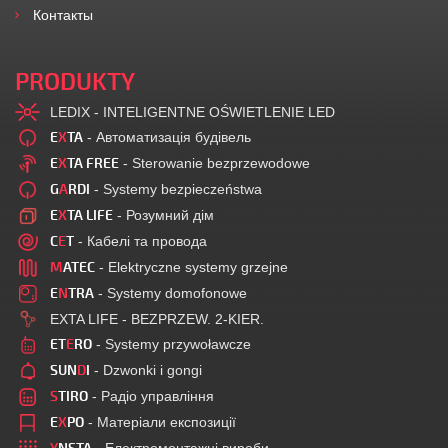
Контакты
PRODUKTY
LEDIX - INTELIGENTNE OŚWIETLENIE LED
E
X
TA
- Автоматизація будівель
E
X
TA FREE
- Sterowanie bezprzewodowe
G
A
RDI
- Systemy bezpieczeństwa
E
X
TA LIFE
- Розумний дім
C
E
T
- Кабелі та провода
M
ATEC
- Elektryczne systemy grzejne
E
N
TRA
- Systemy domofonowe
EXTA LIFE - BEZPRZEW. 2-KIER.
ET
E
RO
- Systemy przywoławcze
SUN
D
I
- Dzwonki i gongi
S
TIRO
- Радіо управління
E
X
PO
- Матеріали експозиції