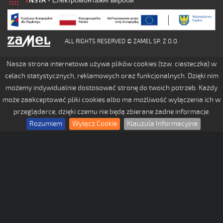
Y
NSTA
- Електромонтажні вироби
ALL RIGHTS RESERVED © ZAMEL SP. Z O.O.
Nasza strona internetowa używa plików cookies (tzw. ciasteczka) w
celach statystycznych, reklamowych oraz funkcjonalnych. Dzięki nim
możemy indywidualnie dostosować stronę do twoich potrzeb. Każdy
może zaakceptować pliki cookies albo ma możliwość wyłączenia ich w
przeglądarce, dzięki czemu nie będą zbierane żadne informacje.
Rozumiem
Wyłącz Cookie
Klauzula Informacyjna