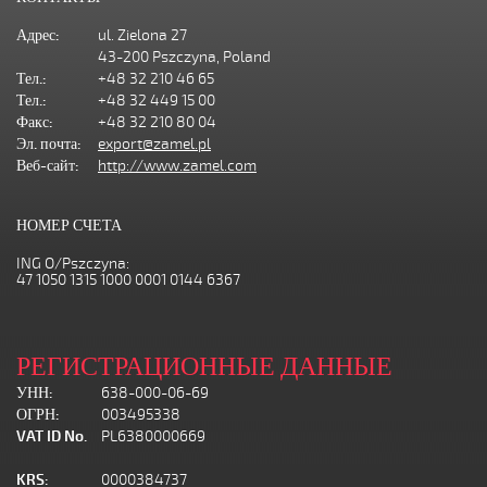
Адрес:
ul. Zielona 27
43-200 Pszczyna, Poland
Тел.:
+48 32 210 46 65
Тел.:
+48 32 449 15 00
Факс:
+48 32 210 80 04
Эл. почта:
export@zamel.pl
Веб-сайт:
http://www.zamel.com
НОМЕР СЧЕТА
ING O/Pszczyna:
47 1050 1315 1000 0001 0144 6367
РЕГИСТРАЦИОННЫЕ ДАННЫЕ
УНН:
638-000-06-69
ОГРН:
003495338
VAT ID No.
PL6380000669
KRS:
0000384737