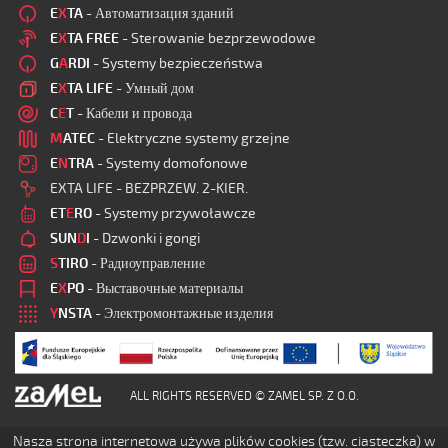
E
X
TA
- Автоматизация зданий
E
X
TA FREE
- Sterowanie bezprzewodowe
G
A
RDI
- Systemy bezpieczeństwa
E
X
TA LIFE
- Умный дом
C
E
T
- Кабели и провода
M
ATEC
- Elektryczne systemy grzejne
E
N
TRA
- Systemy domofonowe
EXTA LIFE - BEZPRZEW. 2-KIER.
ET
E
RO
- Systemy przywoławcze
SUN
D
I
- Dzwonki i gongi
S
TIRO
- Радиоуправление
E
X
PO
- Выставочные материалы
Y
NSTA
- Электромонтажные изделия
ALL RIGHTS RESERVED © ZAMEL SP. Z O.O.
Nasza strona internetowa używa plików cookies (tzw. ciasteczka) w