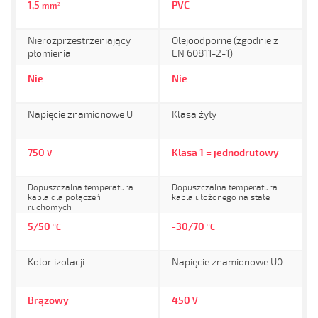
1,5
PVC
mm²
Nierozprzestrzeniający
Olejoodporne (zgodnie z
płomienia
EN 60811-2-1)
Nie
Nie
Napięcie znamionowe U
Klasa żyły
750
Klasa 1 = jednodrutowy
V
Dopuszczalna temperatura
Dopuszczalna temperatura
kabla dla połączeń
kabla ułożonego na stałe
ruchomych
5/50
-30/70
°C
°C
Kolor izolacji
Napięcie znamionowe U0
Brązowy
450
V