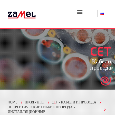
☰
CET
Кабели
провода
HOME
ПРОДУКТЫ
C
E
T
- КАБЕЛИ И ПРОВОДА
ЭНЕРГЕТИЧЕСКИЕ ГИБКИЕ ПРОВОДА -
ИНСТАЛЛЯЦИОННЫЕ