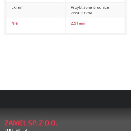
Ekran
Przybliżona średnica
zewnętrzna
Nie
2,91
mm
ZAMEL SP. Z O.O.
КОНТАКТЫ