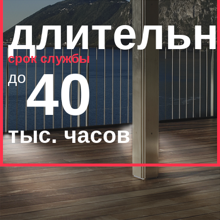
длитель
срок службы
40
до
тыс. часов