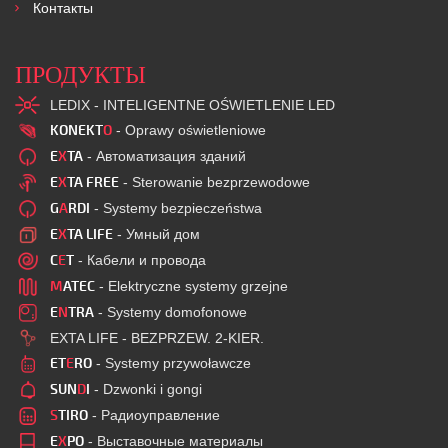
Контакты
ПРОДУКТЫ
LEDIX - INTELIGENTNE OŚWIETLENIE LED
KONEKT
O
- Oprawy oświetleniowe
E
X
TA
- Автоматизация зданий
E
X
TA FREE
- Sterowanie bezprzewodowe
G
A
RDI
- Systemy bezpieczeństwa
E
X
TA LIFE
- Умный дом
C
E
T
- Кабели и провода
M
ATEC
- Elektryczne systemy grzejne
E
N
TRA
- Systemy domofonowe
EXTA LIFE - BEZPRZEW. 2-KIER.
ET
E
RO
- Systemy przywoławcze
SUN
D
I
- Dzwonki i gongi
S
TIRO
- Радиоуправление
E
X
PO
- Выставочные материалы