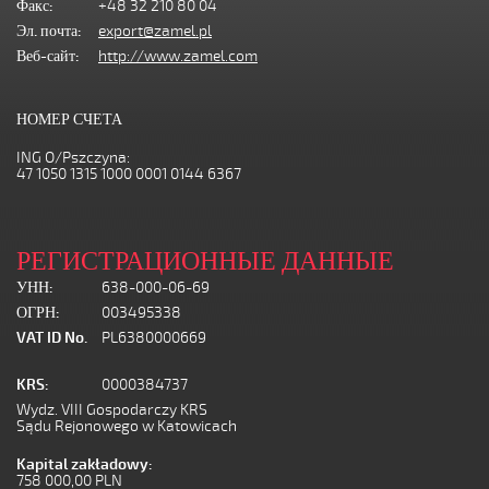
Факс:
+48 32 210 80 04
Эл. почта:
export@zamel.pl
Веб-сайт:
http://www.zamel.com
НОМЕР СЧЕТА
ING O/Pszczyna:
47 1050 1315 1000 0001 0144 6367
РЕГИСТРАЦИОННЫЕ ДАННЫЕ
УНН:
638-000-06-69
ОГРН:
003495338
VAT ID No.
PL6380000669
KRS:
0000384737
Wydz. VIII Gospodarczy KRS
Sądu Rejonowego w Katowicach
Kapital zakładowy:
758 000,00 PLN