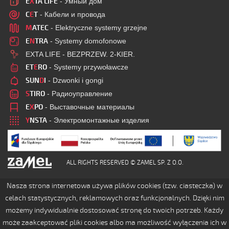
E
X
TA LIFE
- Умный дом
C
E
T
- Кабели и провода
M
ATEC
- Elektryczne systemy grzejne
E
N
TRA
- Systemy domofonowe
EXTA LIFE - BEZPRZEW. 2-KIER.
ET
E
RO
- Systemy przywoławcze
SUN
D
I
- Dzwonki i gongi
S
TIRO
- Радиоуправление
E
X
PO
- Выставочные материалы
Y
NSTA
- Электромонтажные изделия
ALL RIGHTS RESERVED © ZAMEL SP. Z O.O.
Nasza strona internetowa używa plików cookies (tzw. ciasteczka) w
celach statystycznych, reklamowych oraz funkcjonalnych. Dzięki nim
możemy indywidualnie dostosować stronę do twoich potrzeb. Każdy
może zaakceptować pliki cookies albo ma możliwość wyłączenia ich w