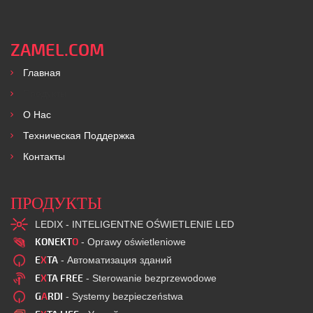
ZAMEL.COM
Главная
Продукты
O Нас
Техническая Поддержка
Контакты
ПРОДУКТЫ
LEDIX - INTELIGENTNE OŚWIETLENIE LED
KONEKT
O
- Oprawy oświetleniowe
E
X
TA
- Автоматизация зданий
E
X
TA FREE
- Sterowanie bezprzewodowe
G
A
RDI
- Systemy bezpieczeństwa