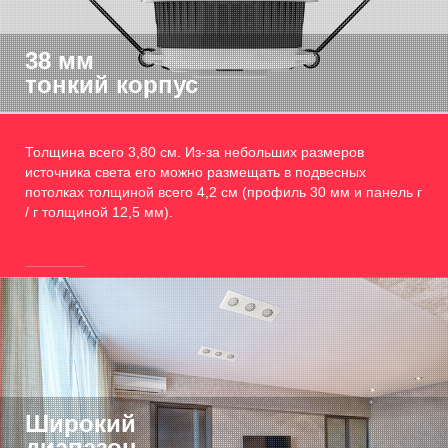
38 мм
тонкий корпус
Толщина всего 3,80 см. Из-за небольших размеров
источника света его можно размещать в подвесных
потолках толщиной всего 4,2 см (профиль 30 мм и панель г
/ г толщиной 12,5 мм).
Широкий
диапазон