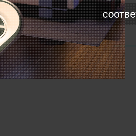
соотв