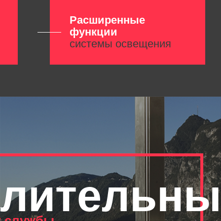
Расширенные
функции
системы освещения
лительны
к службы