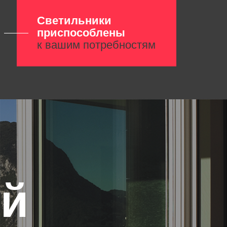
Светильники
приспособлены
к вашим потребностям
й