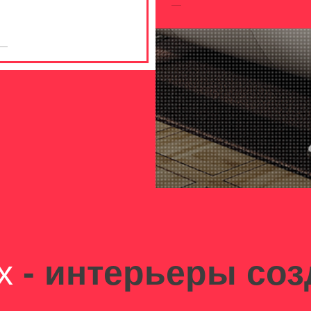
x
- интерьеры соз