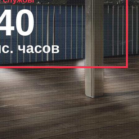
40
с. часов