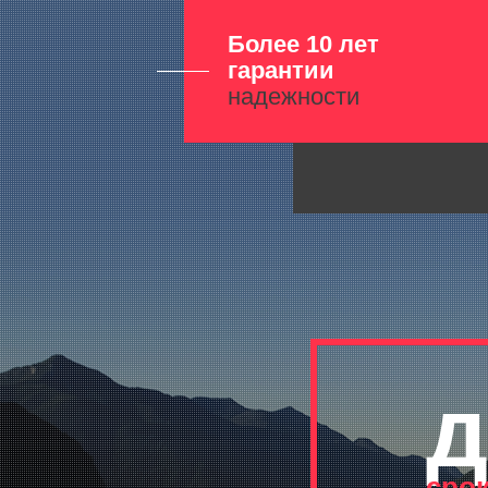
Более 10 лет
гарантии
надежности
д
сро