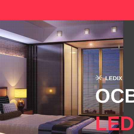
LEDIX
ОС
LE