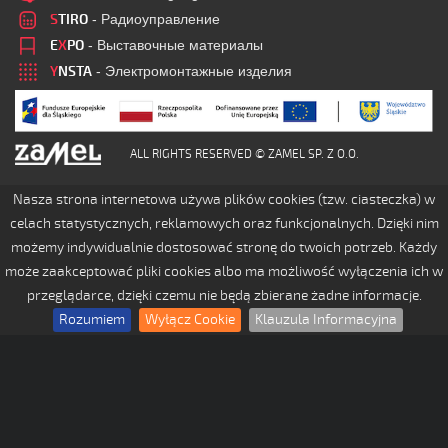
S
TIRO
- Радиоуправление
E
X
PO
- Выставочные материалы
Y
NSTA
- Электромонтажные изделия
ALL RIGHTS RESERVED © ZAMEL SP. Z O.O.
Nasza strona internetowa używa plików cookies (tzw. ciasteczka) w
celach statystycznych, reklamowych oraz funkcjonalnych. Dzięki nim
możemy indywidualnie dostosować stronę do twoich potrzeb. Każdy
może zaakceptować pliki cookies albo ma możliwość wyłączenia ich w
przeglądarce, dzięki czemu nie będą zbierane żadne informacje.
Rozumiem
Wyłącz Cookie
Klauzula Informacyjna