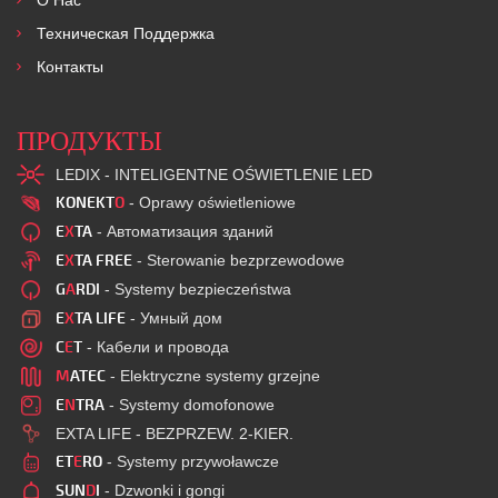
O Нас
Техническая Поддержка
Контакты
ПРОДУКТЫ
LEDIX - INTELIGENTNE OŚWIETLENIE LED
KONEKT
O
- Oprawy oświetleniowe
E
X
TA
- Автоматизация зданий
E
X
TA FREE
- Sterowanie bezprzewodowe
G
A
RDI
- Systemy bezpieczeństwa
E
X
TA LIFE
- Умный дом
C
E
T
- Кабели и провода
M
ATEC
- Elektryczne systemy grzejne
E
N
TRA
- Systemy domofonowe
EXTA LIFE - BEZPRZEW. 2-KIER.
ET
E
RO
- Systemy przywoławcze
SUN
D
I
- Dzwonki i gongi