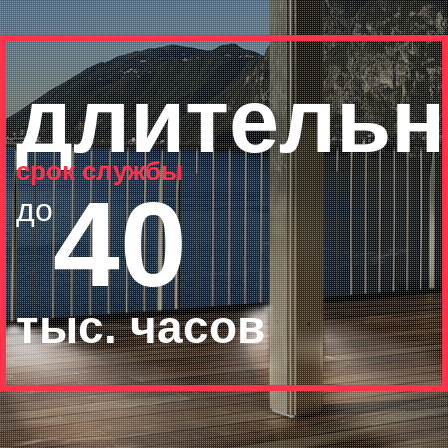
длитель
срок службы
40
до
тыс. часов