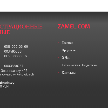
ИСТРАЦИОННЫЕ
ZAMEL.COM
НЫЕ
Главная
638-000-06-69
Продукты
003495338
.
PL6380000669
O Нас
Техническая Поддержка
0000384737
I Gospodarczy KRS
Контакты
onowego w Katowicach
zakładowy:
00 PLN