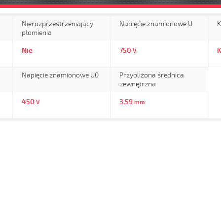
Nierozprzestrzeniający
Napięcie znamionowe U
K
płomienia
Nie
750
K
V
Napięcie znamionowe U0
Przybliżona średnica
zewnętrzna
450
3,59
V
mm