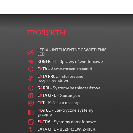
ПРОДУКТЫ
LEDIX - INTELIGENTNE OŚWIETLENIE
LED
KONEKT
O
- Oprawy oświetleniowe
E
X
TA
- Автоматизация зданий
E
X
TA FREE
- Sterowanie
bezprzewodowe
G
A
RDI
- Systemy bezpieczeństwa
E
X
TA LIFE
- Умный дом
C
E
T
- Кабели и провода
M
ATEC
- Elektryczne systemy
grzejne
E
N
TRA
- Systemy domofonowe
EXTA LIFE - BEZPRZEW. 2-KIER.