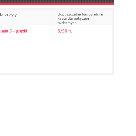
lasa żyły
Dopuszczalna temperatura
kabla dla połączeń
ruchomych
lasa 5 = giętki
5/50
°C