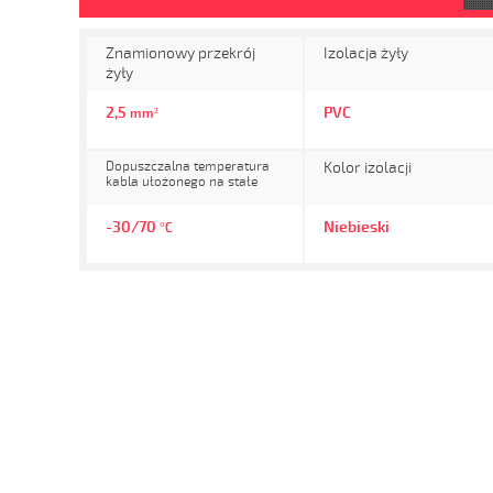
Znamionowy przekrój
Izolacja żyły
żyły
2,5
PVC
mm²
Dopuszczalna temperatura
Kolor izolacji
kabla ułożonego na stałe
-30/70
Niebieski
°C