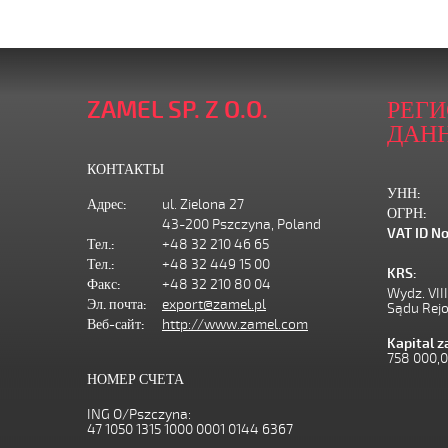
ZAMEL SP. Z O.O.
РЕГ
ДАН
КОНТАКТЫ
УНН:
Адрес:
ul. Zielona 27
ОГРН:
43-200 Pszczyna, Poland
VAT ID No
Тел.:
+48 32 210 46 65
Тел.:
+48 32 449 15 00
KRS:
Факс:
+48 32 210 80 04
Wydz. VII
Эл. почта:
export@zamel.pl
Sądu Rej
Веб-сайт:
http://www.zamel.com
Kapital 
758 000,
НОМЕР СЧЕТА
ING O/Pszczyna:
47 1050 1315 1000 0001 0144 6367