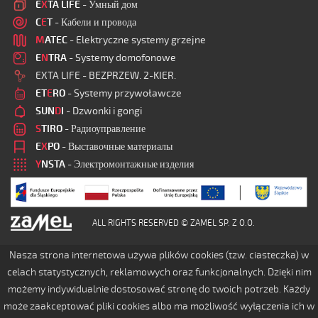
E
X
TA LIFE
- Умный дом
C
E
T
- Кабели и провода
M
ATEC
- Elektryczne systemy grzejne
E
N
TRA
- Systemy domofonowe
EXTA LIFE - BEZPRZEW. 2-KIER.
ET
E
RO
- Systemy przywoławcze
SUN
D
I
- Dzwonki i gongi
S
TIRO
- Радиоуправление
E
X
PO
- Выставочные материалы
Y
NSTA
- Электромонтажные изделия
ALL RIGHTS RESERVED © ZAMEL SP. Z O.O.
Nasza strona internetowa używa plików cookies (tzw. ciasteczka) w
celach statystycznych, reklamowych oraz funkcjonalnych. Dzięki nim
możemy indywidualnie dostosować stronę do twoich potrzeb. Każdy
może zaakceptować pliki cookies albo ma możliwość wyłączenia ich w