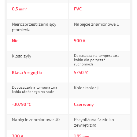
0,5
PVC
mm²
Nierozprzestrzeniający
Napięcie znamionowe U
płomienia
Nie
500
V
Klasa żyły
Dopuszczalna temperatura
kabla dla połączeń
ruchomych
Klasa 5 = giętki
5/50
°C
Dopuszczalna temperatura
Kolor izolacji
kabla ułożonego na stałe
-30/90
Czerwony
°C
Napięcie znamionowe U0
Przybliżona średnica
zewnętrzna
300
1,95
V
mm