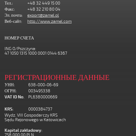
Тел.:
+48 32 449 15 00
Факс:
+48 32 210 80 04
Эл. почта:
export@zamel.pl
Веб-сайт:
http://www.zamel.com
НОМЕР СЧЕТА
ING O/Pszczyna:
47 1050 1315 1000 0001 0144 6367
РЕГИСТРАЦИОННЫЕ ДАННЫЕ
УНН:
638-000-06-69
ОГРН:
003495338
VAT ID No.
PL6380000669
KRS:
0000384737
Wydz. VIII Gospodarczy KRS
Sądu Rejonowego w Katowicach
Kapital zakładowy:
758 000,00 PLN