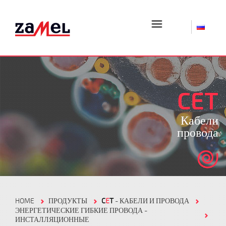
☰
CET
Кабели
провода
HOME
ПРОДУКТЫ
C
E
T
- КАБЕЛИ И ПРОВОДА
ЭНЕРГЕТИЧЕСКИЕ ГИБКИЕ ПРОВОДА -
ИНСТАЛЛЯЦИОННЫЕ