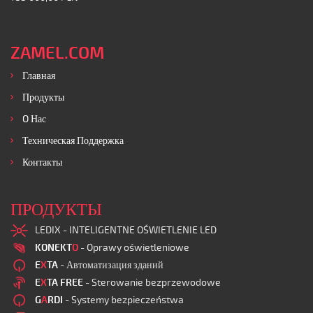
ZAMEL.COM
Главная
Продукты
O Нас
Техническая Поддержка
Контакты
ПРОДУКТЫ
LEDIX - INTELIGENTNE OŚWIETLENIE LED
KONEKT
O
- Oprawy oświetleniowe
E
X
TA
- Автоматизация зданий
E
X
TA FREE
- Sterowanie bezprzewodowe
G
A
RDI
- Systemy bezpieczeństwa