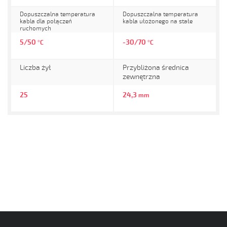
Dopuszczalna temperatura
Dopuszczalna temperatura
kabla dla połączeń
kabla ułożonego na stałe
ruchomych
5/50
-30/70
°C
°C
Liczba żył
Przybliżona średnica
zewnętrzna
25
24,3
mm