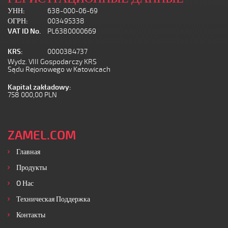
УНН:
638-000-06-69
ОГРН:
003495338
VAT ID No.
PL6380000669
KRS:
0000384737
Wydz. VIII Gospodarczy KRS
Sądu Rejonowego w Katowicach
Kapital zakładowy:
758 000,00 PLN
ZAMEL.COM
Главная
Продукты
O Нас
Техническая Поддержка
Контакты