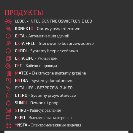
ПРОДУКТЫ
LEDIX - INTELIGENTNE OŚWIETLENIE LED
KONEKT
O
- Oprawy oświetleniowe
E
X
TA
- Автоматизация зданий
E
X
TA FREE
- Sterowanie bezprzewodowe
G
A
RDI
- Systemy bezpieczeństwa
E
X
TA LIFE
- Умный дом
C
E
T
- Кабели и провода
M
ATEC
- Elektryczne systemy grzejne
E
N
TRA
- Systemy domofonowe
EXTA LIFE - BEZPRZEW. 2-KIER.
ET
E
RO
- Systemy przywoławcze
SUN
D
I
- Dzwonki i gongi
S
TIRO
- Радиоуправление
E
X
PO
- Выставочные материалы
Y
NSTA
- Электромонтажные изделия