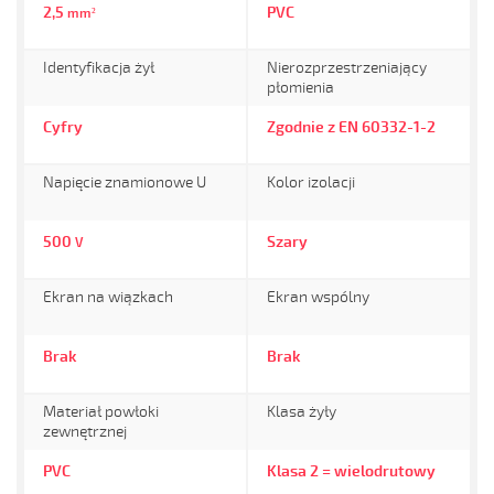
2,5
PVC
mm²
Identyfikacja żył
Nierozprzestrzeniający
płomienia
Cyfry
Zgodnie z EN 60332-1-2
Napięcie znamionowe U
Kolor izolacji
500
Szary
V
Ekran na wiązkach
Ekran wspólny
Brak
Brak
Materiał powłoki
Klasa żyły
zewnętrznej
PVC
Klasa 2 = wielodrutowy