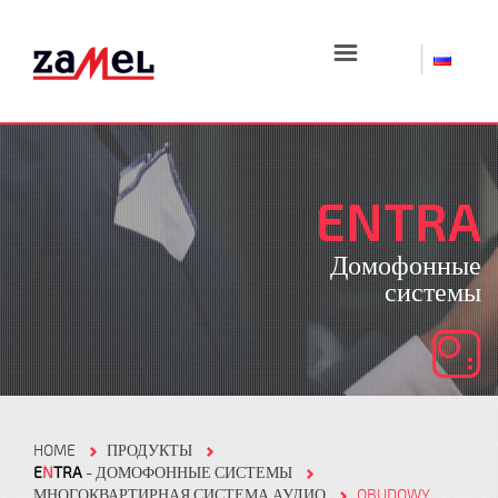
☰
ENTRA
Домофонные
системы
HOME
ПРОДУКТЫ
E
N
TRA
- ДОМОФОННЫЕ СИСТЕМЫ
МНОГОКВАРТИРНАЯ СИСТЕМА АУДИО
OBUDOWY