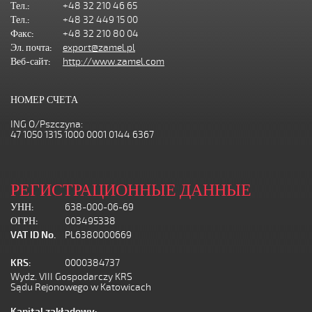
Тел.:
+48 32 210 46 65
Тел.:
+48 32 449 15 00
Факс:
+48 32 210 80 04
Эл. почта:
export@zamel.pl
Веб-сайт:
http://www.zamel.com
НОМЕР СЧЕТА
ING O/Pszczyna:
47 1050 1315 1000 0001 0144 6367
РЕГИСТРАЦИОННЫЕ ДАННЫЕ
УНН:
638-000-06-69
ОГРН:
003495338
VAT ID No.
PL6380000669
KRS:
0000384737
Wydz. VIII Gospodarczy KRS
Sądu Rejonowego w Katowicach
Kapital zakładowy: