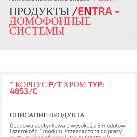
ПРОДУКТЫ
E
N
TRA
-
ДОМОФОННЫЕ
СИСТЕМЫ
* КОРПУС P/T ХРОМ TYP:
4853/C
ОПИСАНИЕ ПРОДУКТА
Obudowa podtynkowa o wysokości 3 modułów
i szerokości 1 modułu. Przeznaczona do pracy
ze wszystkimi elementami analogowych i