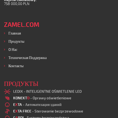
758 000,00 PLN
ZAMEL.COM
Главная
Продукты
O Нас
Техническая Поддержка
Контакты
ПРОДУКТЫ
LEDIX - INTELIGENTNE OŚWIETLENIE LED
KONEKT
O
- Oprawy oświetleniowe
E
X
TA
- Автоматизация зданий
E
X
TA FREE
- Sterowanie bezprzewodowe
G
A
RDI
- Systemy bezpieczeństwa