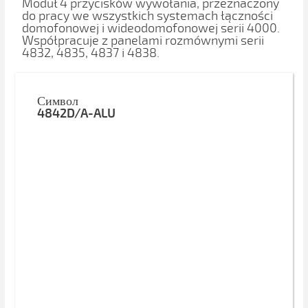
Moduł 4 przycisków wywołania, przeznaczony
do pracy we wszystkich systemach łączności
domofonowej i wideodomofonowej serii 4000.
Współpracuje z panelami rozmównymi serii
4832, 4835, 4837 i 4838.
Символ
4842D/A-ALU