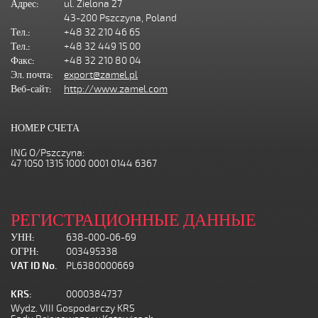
Адрес:
ul. Zielona 27
43-200 Pszczyna, Poland
Тел.:
+48 32 210 46 65
Тел.:
+48 32 449 15 00
Факс:
+48 32 210 80 04
Эл. почта:
export@zamel.pl
Веб-сайт:
http://www.zamel.com
НОМЕР СЧЕТА
ING O/Pszczyna:
47 1050 1315 1000 0001 0144 6367
РЕГИСТРАЦИОННЫЕ ДАННЫЕ
УНН:
638-000-06-69
ОГРН:
003495338
VAT ID No.
PL6380000669
KRS:
0000384737
Wydz. VIII Gospodarczy KRS