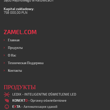
Sądu Rejonowego w Katowicach
Kapital zakładowy:
758 000,00 PLN
ZAMEL.COM
Главная
Продукты
O Нас
Техническая Поддержка
Контакты
ПРОДУКТЫ
LEDIX - INTELIGENTNE OŚWIETLENIE LED
KONEKT
O
- Oprawy oświetleniowe
E
X
TA
- Автоматизация зданий