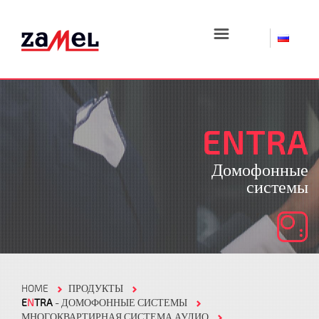
☰
ENTRA
Домофонные
системы
HOME
ПРОДУКТЫ
E
N
TRA
- ДОМОФОННЫЕ СИСТЕМЫ
МНОГОКВАРТИРНАЯ СИСТЕМА АУДИО