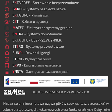
E
X
TA FREE
- Sterowanie bezprzewodowe
G
A
RDI
- Systemy bezpieczeństwa
E
X
TA LIFE
- Умный дом
C
E
T
- Кабели и провода
M
ATEC
- Elektryczne systemy grzejne
E
N
TRA
- Systemy domofonowe
EXTA LIFE - BEZPRZEW. 2-KIER.
ET
E
RO
- Systemy przywoławcze
SUN
D
I
- Dzwonki i gongi
S
TIRO
- Радиоуправление
E
X
PO
- Выставочные материалы
Y
NSTA
- Электромонтажные изделия
ALL RIGHTS RESERVED © ZAMEL SP. Z O.O.
Nasza strona internetowa używa plików cookies (tzw. ciasteczka) w
celach statystycznych, reklamowych oraz funkcjonalnych. Dzięki nim