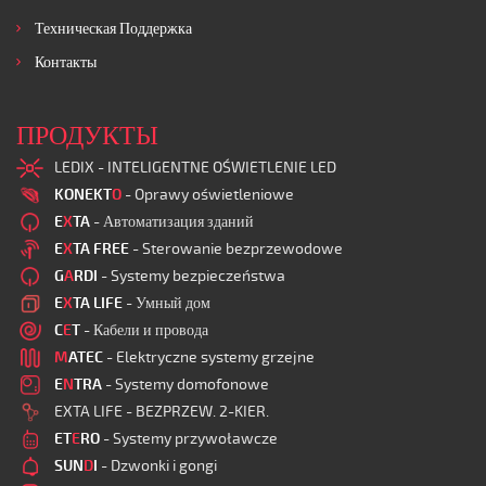
Техническая Поддержка
Контакты
ПРОДУКТЫ
LEDIX - INTELIGENTNE OŚWIETLENIE LED
KONEKT
O
- Oprawy oświetleniowe
E
X
TA
- Автоматизация зданий
E
X
TA FREE
- Sterowanie bezprzewodowe
G
A
RDI
- Systemy bezpieczeństwa
E
X
TA LIFE
- Умный дом
C
E
T
- Кабели и провода
M
ATEC
- Elektryczne systemy grzejne
E
N
TRA
- Systemy domofonowe
EXTA LIFE - BEZPRZEW. 2-KIER.
ET
E
RO
- Systemy przywoławcze
SUN
D
I
- Dzwonki i gongi