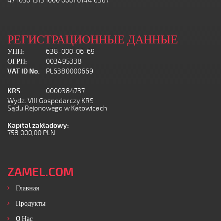
47 1050 1315 1000 0001 0144 6367
РЕГИСТРАЦИОННЫЕ ДАННЫЕ
УНН:
638-000-06-69
ОГРН:
003495338
VAT ID No.
PL6380000669
KRS:
0000384737
Wydz. VIII Gospodarczy KRS
Sądu Rejonowego w Katowicach
Kapital zakładowy:
758 000,00 PLN
ZAMEL.COM
Главная
Продукты
O Нас