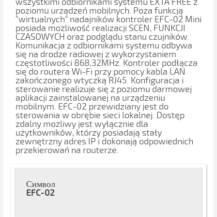
wszystkimi odbiornikami systemu EXTA FREE z
poziomu urządzeń mobilnych. Poza funkcją
"wirtualnych" nadajników kontroler EFC-02 Mini
posiada możliwość realizacji SCEN, FUNKCJI
CZASOWYCH oraz podglądu stanu czujników.
Komunikacja z odbiornikami systemu odbywa
się na drodze radiowej z wykorzystaniem
częstotliwości 868,32MHz. Kontroler podłącza
się do routera Wi-Fi przy pomocy kabla LAN
zakończonego wtyczką RJ45. Konfiguracja i
sterowanie realizuje się z poziomu darmowej
aplikacji zainstalowanej na urządzeniu
mobilnym. EFC-02 przewidziany jest do
sterowania w obrębie sieci lokalnej. Dostęp
zdalny możliwy jest wyłącznie dla
użytkowników, którzy posiadają stały
zewnętrzny adres IP i dokonają odpowiednich
przekierowań na routerze.
Символ
EFC-02