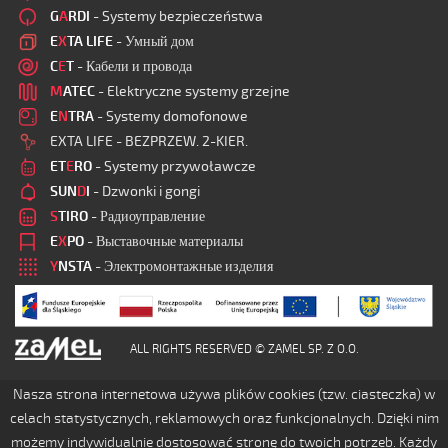
G
A
RDI
- Systemy bezpieczeństwa
E
X
TA LIFE
- Умный дом
C
E
T
- Кабели и провода
M
ATEC
- Elektryczne systemy grzejne
E
N
TRA
- Systemy domofonowe
EXTA LIFE - BEZPRZEW. 2-KIER.
ET
E
RO
- Systemy przywoławcze
SUN
D
I
- Dzwonki i gongi
S
TIRO
- Радиоуправление
E
X
PO
- Выставочные материалы
Y
NSTA
- Электромонтажные изделия
ALL RIGHTS RESERVED © ZAMEL SP. Z O.O.
Nasza strona internetowa używa plików cookies (tzw. ciasteczka) w
celach statystycznych, reklamowych oraz funkcjonalnych. Dzięki nim
możemy indywidualnie dostosować stronę do twoich potrzeb. Każdy