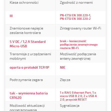
Klasa ochronności
Zgodność z normami
PN-ETSI EN 300 220-1,
III
PN-ETSI EN 300 220-2
Znamionowe napięcie
Zintegrowany router Wi-Fi
zasilania kontrolera
brak – konieczność
5 V DC / 1,2 A Standard
podłączenia zewnętrznego
Micro-USB
routera Wi-Fi
Transmisja z urządzeniami
Możliwość podłączenia
mobilnymi
anteny zewnętrznej:
oparta o protokół TCP/IP
NIE
Podtrzymanie zegara
Złącza
1 x RJ45 Ethernet Port, 1 x
tak – wymienna bateria
micro USB B 2.0, 2 x USB A
CR1620
2.0, przycisk RESET
Możliwość aktualizacji
Sygnalizacja
oprogramowania