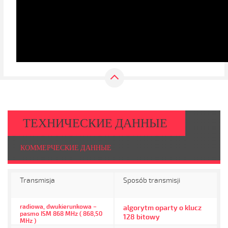
ТЕХНИЧЕСКИЕ ДАННЫЕ
КОММЕРЧЕСКИЕ ДАННЫЕ
Transmisja
Sposób transmisji
radiowa, dwukierunkowa –
algorytm oparty o klucz
pasmo ISM 868 MHz ( 868,50
128 bitowy
MHz )