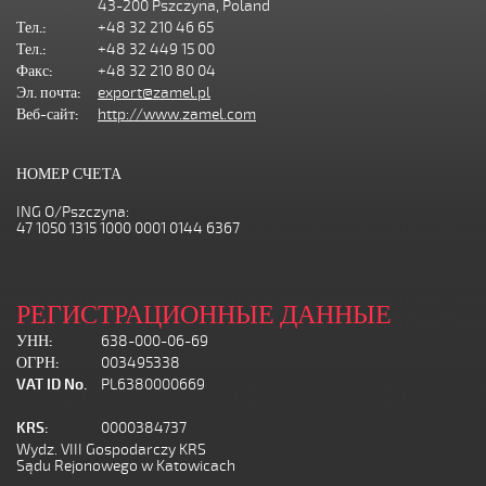
43-200 Pszczyna, Poland
Тел.:
+48 32 210 46 65
Тел.:
+48 32 449 15 00
Факс:
+48 32 210 80 04
Эл. почта:
export@zamel.pl
Веб-сайт:
http://www.zamel.com
НОМЕР СЧЕТА
ING O/Pszczyna:
47 1050 1315 1000 0001 0144 6367
РЕГИСТРАЦИОННЫЕ ДАННЫЕ
УНН:
638-000-06-69
ОГРН:
003495338
VAT ID No.
PL6380000669
KRS:
0000384737
Wydz. VIII Gospodarczy KRS
Sądu Rejonowego w Katowicach