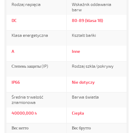
Rodzaj napięcia
Wskaźnik oddawania
barw
DC
80-89 (klasa 1B)
Klasa energetyczna
Kształt bańki
A
Inne
Степень защиты (IP)
Rodzaj szkła/pokrywy
IP66
Nie dotyczy
Średnia trwałość
Barwa światła
znamionowa
40000,000
Ciepła
h
Вес нетто
Вес брутто