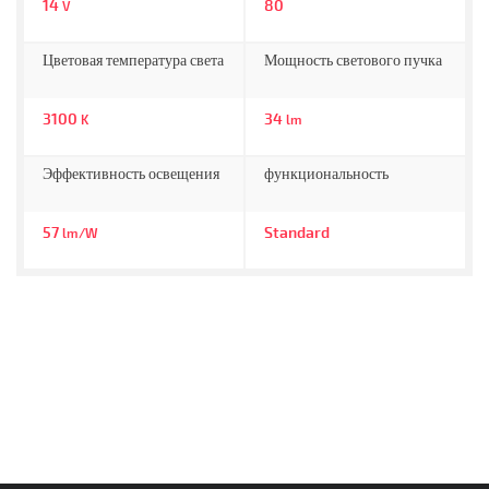
14
80
V
Цветовая температура света
Мощность светового пучка
3100
34
K
lm
Эффективность освещения
функциональность
57
Standard
lm/W