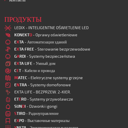
Контакты
ПРОДУКТЫ
LEDIX - INTELIGENTNE OŚWIETLENIE LED
KONEKT
O
- Oprawy oświetleniowe
E
X
TA
- Автоматизация зданий
E
X
TA FREE
- Sterowanie bezprzewodowe
G
A
RDI
- Systemy bezpieczeństwa
E
X
TA LIFE
- Умный дом
C
E
T
- Кабели и провода
M
ATEC
- Elektryczne systemy grzejne
E
N
TRA
- Systemy domofonowe
EXTA LIFE - BEZPRZEW. 2-KIER.
ET
E
RO
- Systemy przywoławcze
SUN
D
I
- Dzwonki i gongi
S
TIRO
- Радиоуправление
E
X
PO
- Выставочные материалы
Y
NSTA
- Электромонтажные изделия