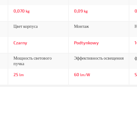
0,070
0,09
0
kg
kg
Цвет корпуса
Монтаж
Н
Czarny
Podtynkowy
Мощность светового
Эффективность освещения
ф
пучка
25
60
S
lm
lm/W