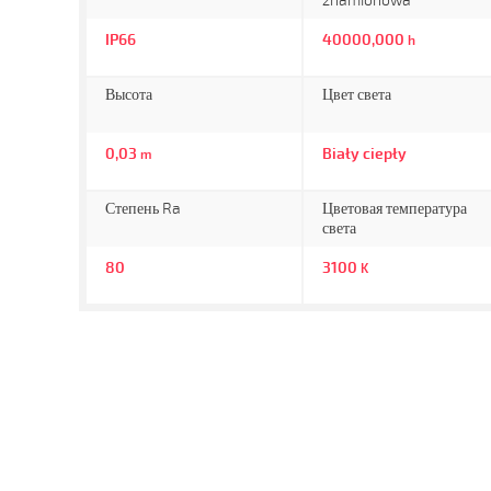
znamionowa
IP66
40000,000
h
Высота
Цвет света
0,03
Biały ciepły
m
Степень Ra
Цветовая температура
света
80
3100
K