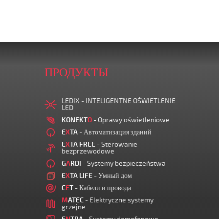
ПРОДУКТЫ
LEDIX - INTELIGENTNE OŚWIETLENIE
LED
KONEKT
O
- Oprawy oświetleniowe
E
X
TA
- Автоматизация зданий
E
X
TA FREE
- Sterowanie
bezprzewodowe
G
A
RDI
- Systemy bezpieczeństwa
E
X
TA LIFE
- Умный дом
C
E
T
- Кабели и провода
M
ATEC
- Elektryczne systemy
grzejne