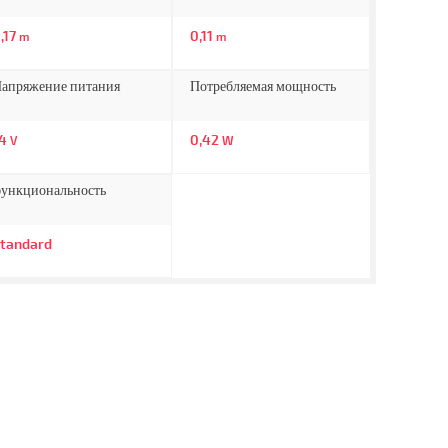
,17
0,11
m
m
апряжение питания
Потребляемая мощность
14
0,42
V
W
ункциональность
tandard