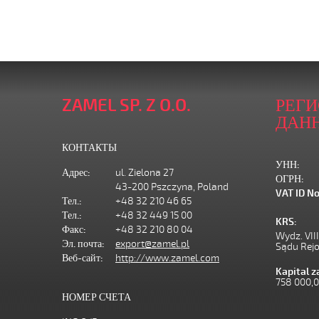
ZAMEL SP. Z O.O.
РЕГ
ДАН
КОНТАКТЫ
УНН:
Адрес:
ul. Zielona 27
ОГРН:
43-200 Pszczyna, Poland
VAT ID No
Тел.:
+48 32 210 46 65
Тел.:
+48 32 449 15 00
KRS:
Факс:
+48 32 210 80 04
Wydz. VII
Эл. почта:
export@zamel.pl
Sądu Rej
Веб-сайт:
http://www.zamel.com
Kapital 
758 000,
НОМЕР СЧЕТА