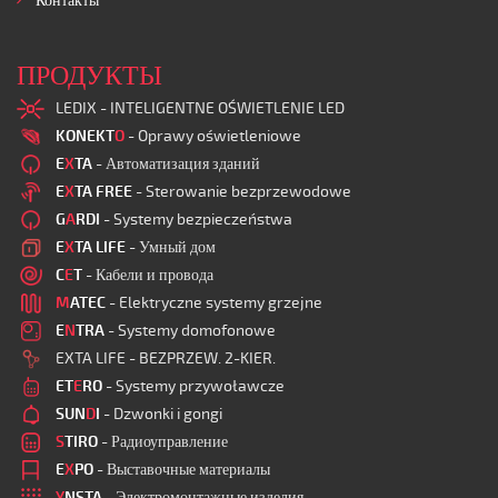
Контакты
ПРОДУКТЫ
LEDIX - INTELIGENTNE OŚWIETLENIE LED
KONEKT
O
- Oprawy oświetleniowe
E
X
TA
- Автоматизация зданий
E
X
TA FREE
- Sterowanie bezprzewodowe
G
A
RDI
- Systemy bezpieczeństwa
E
X
TA LIFE
- Умный дом
C
E
T
- Кабели и провода
M
ATEC
- Elektryczne systemy grzejne
E
N
TRA
- Systemy domofonowe
EXTA LIFE - BEZPRZEW. 2-KIER.
ET
E
RO
- Systemy przywoławcze
SUN
D
I
- Dzwonki i gongi
S
TIRO
- Радиоуправление
E
X
PO
- Выставочные материалы
Y
NSTA
- Электромонтажные изделия