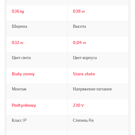
0,16
0,18
kg
m
Ширина
Высота
0,12
0,04
m
m
Цвет света
Цвет корпуса
Biały zimny
Stare złoto
Монтаж
Напряжение питания
Podtynkowy
230
V
Класс IP
Степень Ra