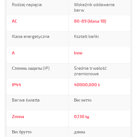
Rodzaj napięcia
Wskaźnik oddawania
barw
AC
80-89 (klasa 1B)
Klasa energetyczna
Kształt bańki
A
Inne
Степень защиты (IP)
Średnia trwałość
znamionowa
IP44
40000,000
h
Barwa światła
Вес нетто
Zimna
0,130
kg
Вес брутто
длина