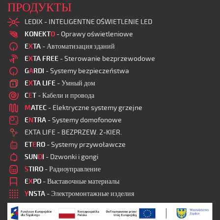
ПРОДУКТЫ
LEDIX - INTELIGENTNE OŚWIETLENIE LED
KONEKT
O
- Oprawy oświetleniowe
E
X
TA
- Автоматизация зданий
E
X
TA FREE
- Sterowanie bezprzewodowe
G
A
RDI
- Systemy bezpieczeństwa
E
X
TA LIFE
- Умный дом
C
E
T
- Кабели и провода
M
ATEC
- Elektryczne systemy grzejne
E
N
TRA
- Systemy domofonowe
EXTA LIFE - BEZPRZEW. 2-KIER.
ET
E
RO
- Systemy przywoławcze
SUN
D
I
- Dzwonki i gongi
S
TIRO
- Радиоуправление
E
X
PO
- Выставочные материалы
Y
NSTA
- Электромонтажные изделия