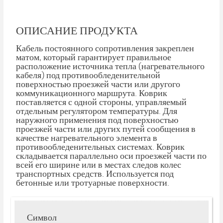
ОПИСАНИЕ ПРОДУКТА
Кабель постоянного сопротивления закреплен
матом, который гарантирует правильное
расположение источника тепла (нагревательного
кабеля) под противообледенительной
поверхностью проезжей части или другого
коммуникационного маршрута. Коврик
поставляется с одной стороны, управляемый
отдельным регулятором температуры. Для
наружного применения под поверхностью
проезжей части или других путей сообщения в
качестве нагревательного элемента в
противообледенительных системах. Коврик
складывается параллельно оси проезжей части по
всей его ширине или в местах следов колес
транспортных средств. Используется под
бетонные или тротуарные поверхности.
Символ