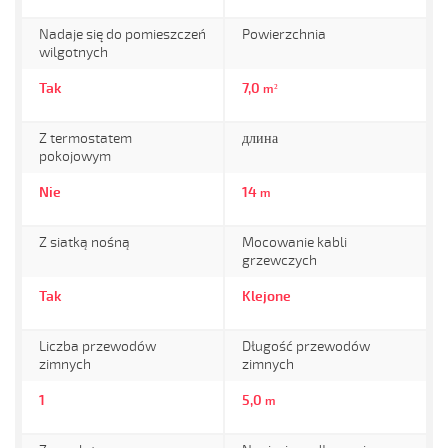
Nadaje się do pomieszczeń
Powierzchnia
wilgotnych
Tak
7,0
m²
Z termostatem
длина
pokojowym
Nie
14
m
Z siatką nośną
Mocowanie kabli
grzewczych
Tak
Klejone
Liczba przewodów
Długość przewodów
zimnych
zimnych
1
5,0
m