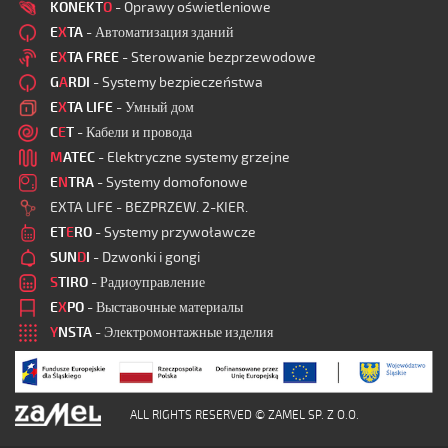
KONEKT
O
- Oprawy oświetleniowe
E
X
TA
- Автоматизация зданий
E
X
TA FREE
- Sterowanie bezprzewodowe
G
A
RDI
- Systemy bezpieczeństwa
E
X
TA LIFE
- Умный дом
C
E
T
- Кабели и провода
M
ATEC
- Elektryczne systemy grzejne
E
N
TRA
- Systemy domofonowe
EXTA LIFE - BEZPRZEW. 2-KIER.
ET
E
RO
- Systemy przywoławcze
SUN
D
I
- Dzwonki i gongi
S
TIRO
- Радиоуправление
E
X
PO
- Выставочные материалы
Y
NSTA
- Электромонтажные изделия
ALL RIGHTS RESERVED © ZAMEL SP. Z O.O.