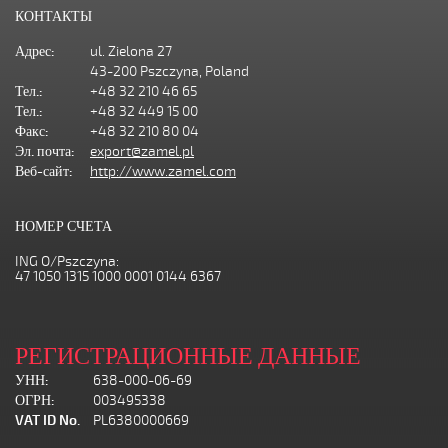
КОНТАКТЫ
Адрес:
ul. Zielona 27
43-200 Pszczyna, Poland
Тел.:
+48 32 210 46 65
Тел.:
+48 32 449 15 00
Факс:
+48 32 210 80 04
Эл. почта:
export@zamel.pl
Веб-сайт:
http://www.zamel.com
НОМЕР СЧЕТА
ING O/Pszczyna:
47 1050 1315 1000 0001 0144 6367
РЕГИСТРАЦИОННЫЕ ДАННЫЕ
УНН:
638-000-06-69
ОГРН:
003495338
VAT ID No.
PL6380000669