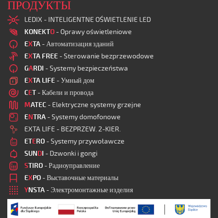
ПРОДУКТЫ
LEDIX - INTELIGENTNE OŚWIETLENIE LED
KONEKT
O
- Oprawy oświetleniowe
E
X
TA
- Автоматизация зданий
E
X
TA FREE
- Sterowanie bezprzewodowe
G
A
RDI
- Systemy bezpieczeństwa
E
X
TA LIFE
- Умный дом
C
E
T
- Кабели и провода
M
ATEC
- Elektryczne systemy grzejne
E
N
TRA
- Systemy domofonowe
EXTA LIFE - BEZPRZEW. 2-KIER.
ET
E
RO
- Systemy przywoławcze
SUN
D
I
- Dzwonki i gongi
S
TIRO
- Радиоуправление
E
X
PO
- Выставочные материалы
Y
NSTA
- Электромонтажные изделия