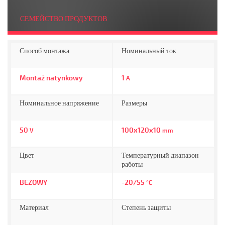
СЕМЕЙСТВО ПРОДУКТОВ
Способ монтажа
Номинальный ток
Montaż natynkowy
1
A
Номинальное напряжение
Размеры
50
100x120x10
V
mm
Цвет
Температурный диапазон
работы
BEŻOWY
-20/55
°C
Материал
Степень защиты