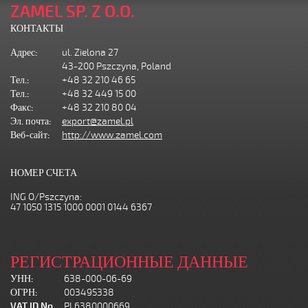
ZAMEL SP. Z O.O.
КОНТАКТЫ
Адрес:
ul. Zielona 27
43-200 Pszczyna, Poland
Тел.:
+48 32 210 46 65
Тел.:
+48 32 449 15 00
Факс:
+48 32 210 80 04
Эл. почта:
export@zamel.pl
Веб-сайт:
http://www.zamel.com
НОМЕР СЧЕТА
ING O/Pszczyna:
47 1050 1315 1000 0001 0144 6367
РЕГИСТРАЦИОННЫЕ ДАННЫЕ
УНН:
638-000-06-69
ОГРН:
003495338
VAT ID No.
PL6380000669