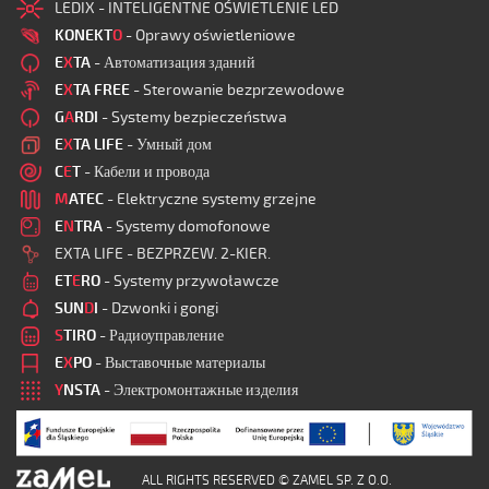
LEDIX - INTELIGENTNE OŚWIETLENIE LED
KONEKT
O
- Oprawy oświetleniowe
E
X
TA
- Автоматизация зданий
E
X
TA FREE
- Sterowanie bezprzewodowe
G
A
RDI
- Systemy bezpieczeństwa
E
X
TA LIFE
- Умный дом
C
E
T
- Кабели и провода
M
ATEC
- Elektryczne systemy grzejne
E
N
TRA
- Systemy domofonowe
EXTA LIFE - BEZPRZEW. 2-KIER.
ET
E
RO
- Systemy przywoławcze
SUN
D
I
- Dzwonki i gongi
S
TIRO
- Радиоуправление
E
X
PO
- Выставочные материалы
Y
NSTA
- Электромонтажные изделия
ALL RIGHTS RESERVED © ZAMEL SP. Z O.O.