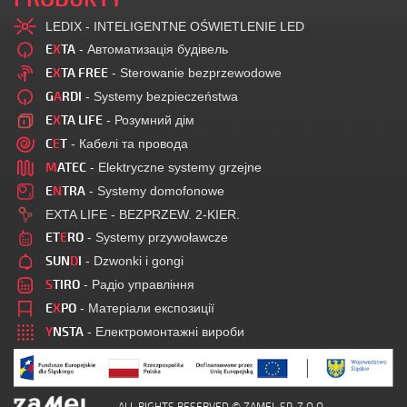
LEDIX - INTELIGENTNE OŚWIETLENIE LED
E
X
TA
- Автоматизація будівель
E
X
TA FREE
- Sterowanie bezprzewodowe
G
A
RDI
- Systemy bezpieczeństwa
E
X
TA LIFE
- Розумний дім
C
E
T
- Кабелі та провода
M
ATEC
- Elektryczne systemy grzejne
E
N
TRA
- Systemy domofonowe
EXTA LIFE - BEZPRZEW. 2-KIER.
ET
E
RO
- Systemy przywoławcze
SUN
D
I
- Dzwonki i gongi
S
TIRO
- Радіо управління
E
X
PO
- Матеріали експозиції
Y
NSTA
- Електромонтажні вироби
ALL RIGHTS RESERVED © ZAMEL SP. Z O.O.