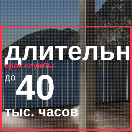
длитель
срок службы
40
до
тыс. часов