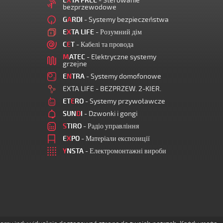
E
X
TA FREE
- Sterowanie
bezprzewodowe
G
A
RDI
- Systemy bezpieczeństwa
E
X
TA LIFE
- Розумний дім
C
E
T
- Кабелі та провода
M
ATEC
- Elektryczne systemy
grzejne
E
N
TRA
- Systemy domofonowe
EXTA LIFE - BEZPRZEW. 2-KIER.
ET
E
RO
- Systemy przywoławcze
SUN
D
I
- Dzwonki i gongi
S
TIRO
- Радіо управління
E
X
PO
- Матеріали експозиції
Y
NSTA
- Електромонтажні вироби