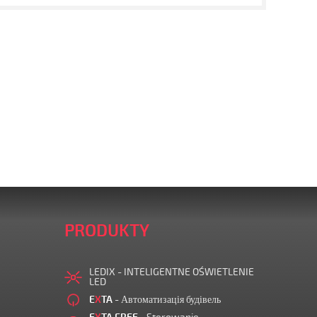
PRODUKTY
LEDIX - INTELIGENTNE OŚWIETLENIE
LED
E
X
TA
- Автоматизація будівель