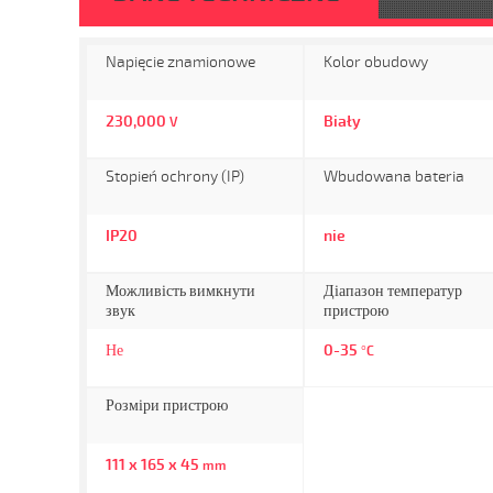
Napięcie znamionowe
Kolor obudowy
230,000
Biały
V
Stopień ochrony (IP)
Wbudowana bateria
IP20
nie
Можливість вимкнути
Діапазон температур
звук
пристрою
Не
0-35
°C
Розміри пристрою
111 x 165 x 45
mm