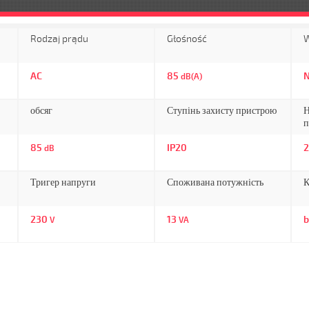
Rodzaj prądu
Głośność
W
AC
85
N
dB(A)
обсяг
Ступінь захисту пристрою
Н
п
85
IP20
2
dB
Тригер напруги
Споживана потужність
К
230
13
b
V
VA