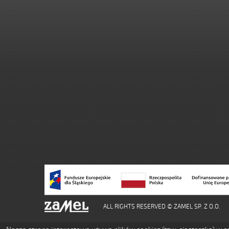
ALL RIGHTS RESERVED © ZAMEL SP. Z O.O.