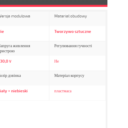
ersja modułowa
Materiał obudowy
ie
Tworzywo sztuczne
апруга живлення
Регулювання гучності
ристрою
30,0
Не
V
олір дзвінка
Матеріал корпусу
iały + niebieski
пластмаса