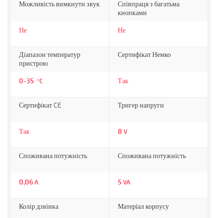
Можливість вимкнути звук
Співпраця з багатьма
кнопками
Не
Не
Діапазон температур
Сертифікат Немко
пристрою
0-35
Так
°C
Сертифікат CE
Тригер напруги
Так
8
V
Споживана потужність
Споживана потужність
0,06
5
A
VA
Колір дзвінка
Матеріал корпусу