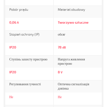
Pobór prądu
Materiał obudowy
0,06
Tworzywo sztuczne
A
Stopień ochrony (IP)
обсяг
IP20
78
dB
Ступінь захисту пристрою
Напруга живлення
пристрою
IP20
8
V
Регулювання гучності
Оптична сигналізація
дзвінка
Не
Не