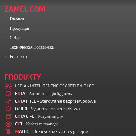
ZAMEL.COM
Главная
Продукція
O Нас
Техническая Поддержка
Контакты
PRODUKTY
LEDIX - INTELIGENTNE OŚWIETLENIE LED
E
X
TA
- Автоматизація будівель
E
X
TA FREE
- Sterowanie bezprzewodowe
G
A
RDI
- Systemy bezpieczeństwa
E
X
TA LIFE
- Розумний дім
C
E
T
- Кабелі та провода
M
ATEC
- Elektryczne systemy grzejne