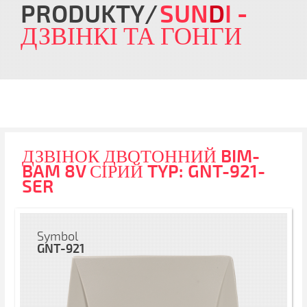
PRODUKTY
SUN
D
I
-
ДЗВІНКІ ТА ГОНГИ
ДЗВІНОК ДВОТОННИЙ BIM-
BAM 8V СІРИЙ TYP: GNT-921-
SER
Symbol
GNT-921