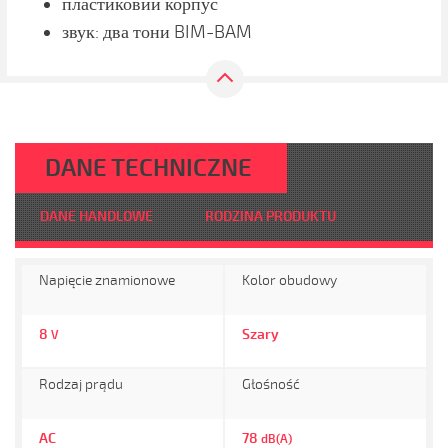
пластиковий корпус
звук: два тони BIM-BAM
DANE TECHNICZNE
DANE HANDLOWE
RODZINA PRODUKTU
Napięcie znamionowe
Kolor obudowy
8
Szary
V
Rodzaj prądu
Głośność
AC
78
dB(A)