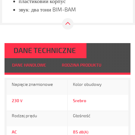
пластиковий корпус
звук: два тони BIM-BAM
DANE TECHNICZNE
DANE HANDLOWE
RODZINA PRODUKTU
Napięcie znamionowe
Kolor obudowy
230
Srebro
V
Rodzaj prądu
Głośność
AC
85
dB(A)