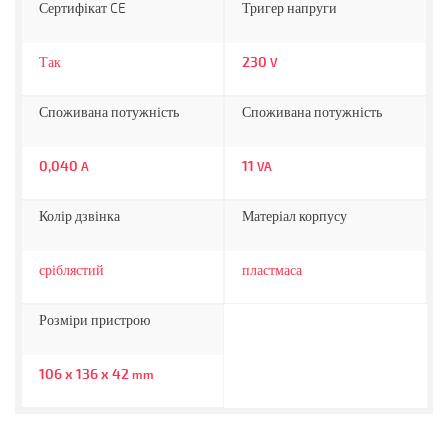
Сертифікат CE
Тригер напруги
Так
230
V
Споживана потужність
Споживана потужність
0,040
11
A
VA
Колір дзвінка
Матеріал корпусу
сріблястий
пластмаса
Розміри пристрою
106 x 136 x 42
mm