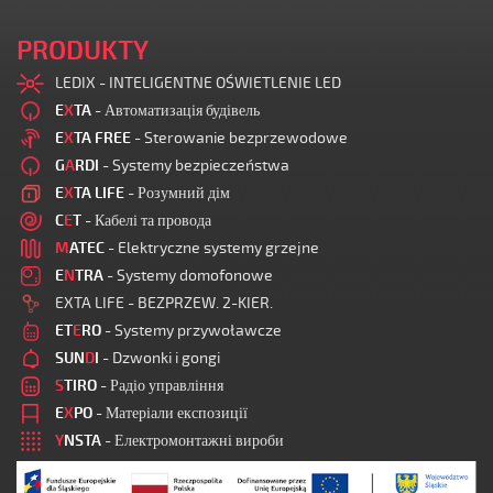
PRODUKTY
LEDIX - INTELIGENTNE OŚWIETLENIE LED
E
X
TA
- Автоматизація будівель
E
X
TA FREE
- Sterowanie bezprzewodowe
G
A
RDI
- Systemy bezpieczeństwa
E
X
TA LIFE
- Розумний дім
C
E
T
- Кабелі та провода
M
ATEC
- Elektryczne systemy grzejne
E
N
TRA
- Systemy domofonowe
EXTA LIFE - BEZPRZEW. 2-KIER.
ET
E
RO
- Systemy przywoławcze
SUN
D
I
- Dzwonki i gongi
S
TIRO
- Радіо управління
E
X
PO
- Матеріали експозиції
Y
NSTA
- Електромонтажні вироби