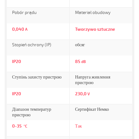
Pobór prądu
Materiał obudowy
0,040
Tworzywo sztuczne
A
Stopień ochrony (IP)
обсяг
IP20
85
dB
Ступінь захисту пристрою
Напруга живлення
пристрою
IP20
230,0
V
Діапазон температур
Сертифікат Немко
пристрою
0-35
Так
°C