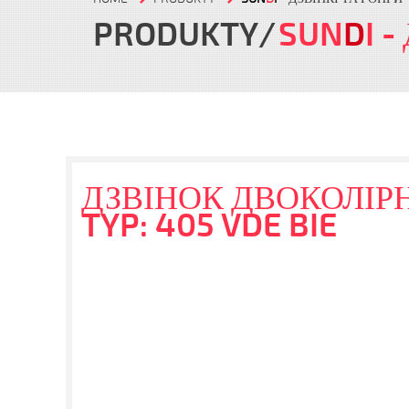
PRODUKTY
SUN
D
I
-
ДЗВІНОК ДВОКОЛІРН
TYP: 405 VDE BIE