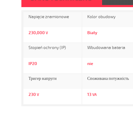
Napięcie znamionowe
Kolor obudowy
230,000
Biały
V
Stopień ochrony (IP)
Wbudowana bateria
IP20
nie
Тригер напруги
Споживана потужність
230
13
V
VA