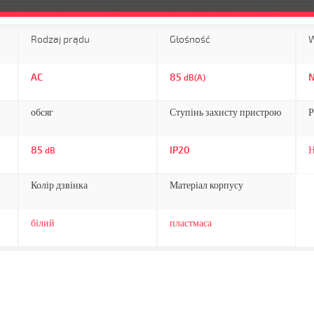
Rodzaj prądu
Głośność
W
AC
85
N
dB(A)
обсяг
Ступінь захисту пристрою
Р
85
IP20
Н
dB
Колір дзвінка
Матеріал корпусу
білий
пластмаса