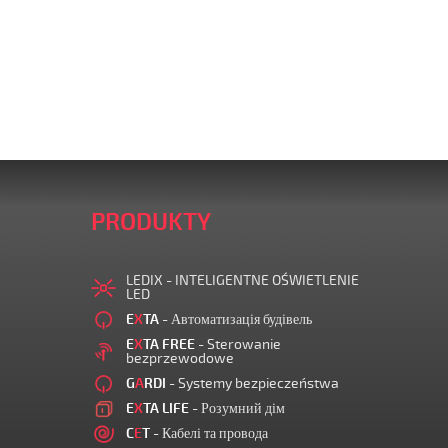
PRODUKTY
LEDIX - INTELIGENTNE OŚWIETLENIE
LED
E
X
TA
- Автоматизація будівель
E
X
TA FREE
- Sterowanie
bezprzewodowe
G
A
RDI
- Systemy bezpieczeństwa
E
X
TA LIFE
- Розумний дім
C
E
T
- Кабелі та провода