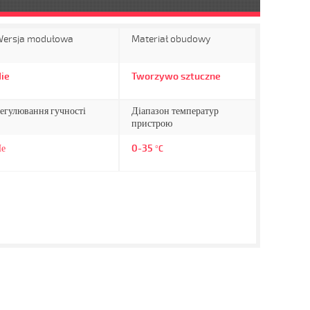
ersja modułowa
Materiał obudowy
ie
Tworzywo sztuczne
егулювання гучності
Діапазон температур
пристрою
е
0-35
°C