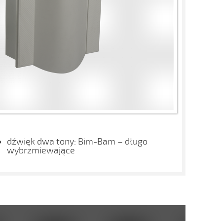
dźwięk dwa tony: Bim-Bam – długo
wybrzmiewające