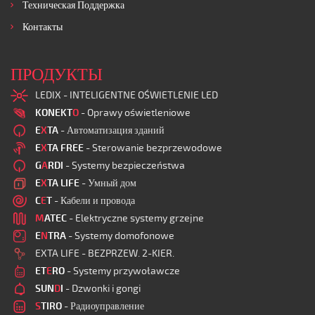
Техническая Поддержка
Контакты
ПРОДУКТЫ
LEDIX - INTELIGENTNE OŚWIETLENIE LED
KONEKT
O
- Oprawy oświetleniowe
E
X
TA
- Автоматизация зданий
E
X
TA FREE
- Sterowanie bezprzewodowe
G
A
RDI
- Systemy bezpieczeństwa
E
X
TA LIFE
- Умный дом
C
E
T
- Кабели и провода
M
ATEC
- Elektryczne systemy grzejne
E
N
TRA
- Systemy domofonowe
EXTA LIFE - BEZPRZEW. 2-KIER.
ET
E
RO
- Systemy przywoławcze
SUN
D
I
- Dzwonki i gongi
S
TIRO
- Радиоуправление