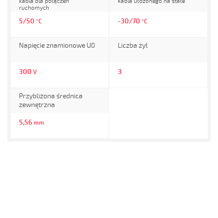
kabla dla połączeń
kabla ułożonego na stałe
ruchomych
5/50
-30/70
°C
°C
Napięcie znamionowe U0
Liczba żył
300
3
V
Przybliżona średnica
zewnętrzna
5,56
mm