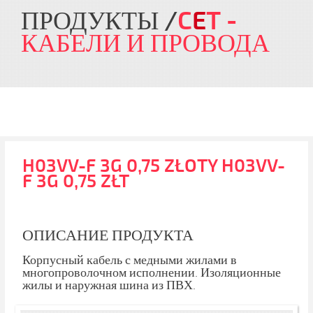
ПРОДУКТЫ
C
E
T
-
КАБЕЛИ И ПРОВОДА
H03VV-F 3G 0,75 ZŁOTY H03VV-
F 3G 0,75 ZŁT
ОПИСАНИЕ ПРОДУКТА
Корпусный кабель с медными жилами в
многопроволочном исполнении. Изоляционные
жилы и наружная шина из ПВХ.