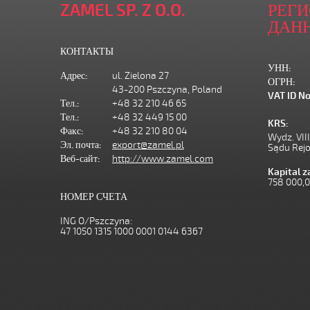
ZAMEL SP. Z O.O.
РЕГ
ДАН
КОНТАКТЫ
УНН:
Адрес:
ul. Zielona 27
ОГРН:
43-200 Pszczyna, Poland
VAT ID No
Тел.:
+48 32 210 46 65
Тел.:
+48 32 449 15 00
KRS:
Факс:
+48 32 210 80 04
Wydz. VII
Эл. почта:
export@zamel.pl
Sądu Rej
Веб-сайт:
http://www.zamel.com
Kapital 
758 000,
НОМЕР СЧЕТА
ING O/Pszczyna:
47 1050 1315 1000 0001 0144 6367