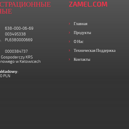
ИСТРАЦИОННЫЕ
ZAMEL.COM
НЫЕ
Главная
638-000-06-69
Продукты
003495338
.
PL6380000669
O Нас
Техническая Поддержка
0000384737
I Gospodarczy KRS
Контакты
onowego w Katowicach
zakładowy:
00 PLN