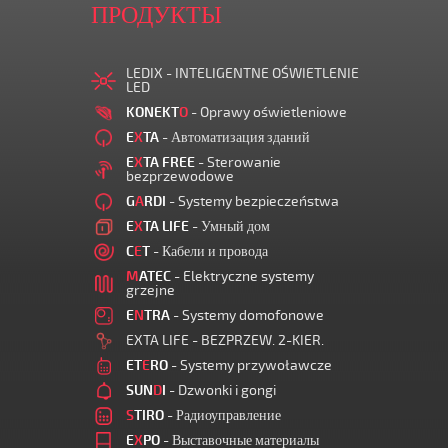
ПРОДУКТЫ
LEDIX - INTELIGENTNE OŚWIETLENIE
LED
KONEKT
O
- Oprawy oświetleniowe
E
X
TA
- Автоматизация зданий
E
X
TA FREE
- Sterowanie
bezprzewodowe
G
A
RDI
- Systemy bezpieczeństwa
E
X
TA LIFE
- Умный дом
C
E
T
- Кабели и провода
M
ATEC
- Elektryczne systemy
grzejne
E
N
TRA
- Systemy domofonowe
EXTA LIFE - BEZPRZEW. 2-KIER.
ET
E
RO
- Systemy przywoławcze
SUN
D
I
- Dzwonki i gongi
S
TIRO
- Радиоуправление
E
X
PO
- Выставочные материалы