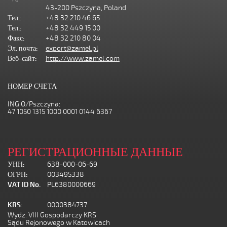
43-200 Pszczyna, Poland
Тел.:
+48 32 210 46 65
Тел.:
+48 32 449 15 00
Факс:
+48 32 210 80 04
Эл. почта:
export@zamel.pl
Веб-сайт:
http://www.zamel.com
НОМЕР СЧЕТА
ING O/Pszczyna:
47 1050 1315 1000 0001 0144 6367
РЕГИСТРАЦИОННЫЕ ДАННЫЕ
УНН:
638-000-06-69
ОГРН:
003495338
VAT ID No.
PL6380000669
KRS:
0000384737
Wydz. VIII Gospodarczy KRS
Sądu Rejonowego w Katowicach