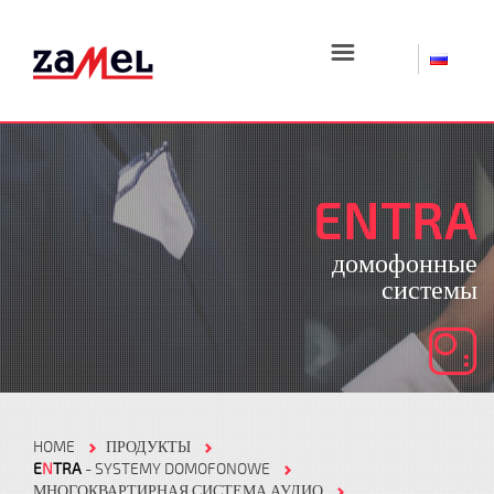
☰
ENTRA
домофонные
системы
HOME
ПРОДУКТЫ
E
N
TRA
- SYSTEMY DOMOFONOWE
МНОГОКВАРТИРНАЯ СИСТЕМА АУДИО