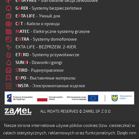
E
X
TA FREE
- Sterowanie bezprzewodowe
G
A
RDI
- Systemy bezpieczeństwa
E
X
TA LIFE
- Умный дом
C
E
T
- Кабели и провода
M
ATEC
- Elektryczne systemy grzejne
E
N
TRA
- Systemy domofonowe
EXTA LIFE - BEZPRZEW. 2-KIER.
ET
E
RO
- Systemy przywoławcze
SUN
D
I
- Dzwonki i gongi
S
TIRO
- Радиоуправление
E
X
PO
- Выставочные материалы
Y
NSTA
- Электромонтажные изделия
ALL RIGHTS RESERVED © ZAMEL SP. Z O.O.
Nasza strona internetowa używa plików cookies (tzw. ciasteczka) w
celach statystycznych, reklamowych oraz funkcjonalnych. Dzięki nim